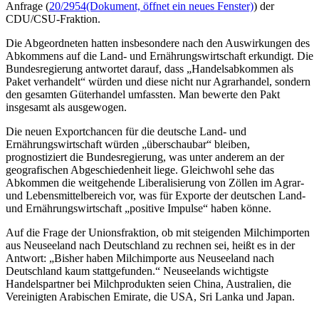
Anfrage (
20/2954
(Dokument, öffnet ein neues Fenster)
) der
CDU/CSU-Fraktion.
Die Abgeordneten hatten insbesondere nach den Auswirkungen des
Abkommens auf die Land- und Ernährungswirtschaft erkundigt. Die
Bundesregierung antwortet darauf, dass „Handelsabkommen als
Paket verhandelt“ würden und diese nicht nur Agrarhandel, sondern
den gesamten Güterhandel umfassten. Man bewerte den Pakt
insgesamt als ausgewogen.
Die neuen Exportchancen für die deutsche Land- und
Ernährungswirtschaft würden „überschaubar“ bleiben,
prognostiziert die Bundesregierung, was unter anderem an der
geografischen Abgeschiedenheit liege. Gleichwohl sehe das
Abkommen die weitgehende Liberalisierung von Zöllen im Agrar-
und Lebensmittelbereich vor, was für Exporte der deutschen Land-
und Ernährungswirtschaft „positive Impulse“ haben könne.
Auf die Frage der Unionsfraktion, ob mit steigenden Milchimporten
aus Neuseeland nach Deutschland zu rechnen sei, heißt es in der
Antwort: „Bisher haben Milchimporte aus Neuseeland nach
Deutschland kaum stattgefunden.“ Neuseelands wichtigste
Handelspartner bei Milchprodukten seien China, Australien, die
Vereinigten Arabischen Emirate, die USA, Sri Lanka und Japan.