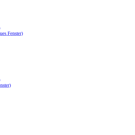
)
ues Fenster)
)
nster)