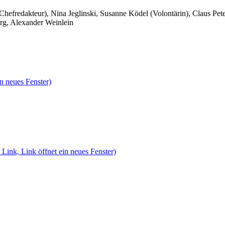
 Chefredakteur), Nina Jeglinski,
Susanne Ködel (Volontärin),
Claus Pet
rg, Alexander Weinlein
n neues Fenster)
 Link, Link öffnet ein neues Fenster)