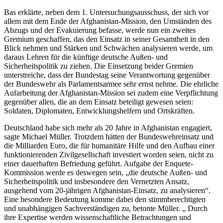
Bas erklärte, neben dem 1. Untersuchungsausschuss, der sich vor
allem mit dem Ende der Afghanistan-Mission, den Umständen des
Abzugs und der Evakuierung befasse, werde nun ein zweites
Gremium geschaffen, das den Einsatz in seiner Gesamtheit in den
Blick nehmen und Stärken und Schwächen analysieren werde, um
daraus Lehren für die künftige deutsche Außen- und
Sicherheitspolitik zu ziehen. Die Einsetzung beider Gremien
unterstreiche, dass der Bundestag seine Verantwortung gegenüber
der Bundeswehr als Parlamentsarmee sehr ernst nehme. Die ehrliche
Aufarbeitung der Afghanistan-Mission sei zudem eine Verpflichtung
gegenüber allen, die an dem Einsatz beteiligt gewesen seien:
Soldaten, Diplomaten, Entwicklungshelfern und Ortskräften.
Deutschland habe sich mehr als 20 Jahre in Afghanistan engagiert,
sagte Michael Müller. Trotzdem hätten der Bundeswehreinsatz und
die Milliarden Euro, die für humanitäre Hilfe und den Aufbau einer
funktionierenden Zivilgesellschaft investiert worden seien, nicht zu
einer dauerhaften Befriedung geführt. Aufgabe der Enquete-
Kommission werde es deswegen sein, „die deutsche Außen- und
Sicherheitspolitik und insbesondere den Vernetzten Ansatz,
ausgehend vom 20-jährigen Afghanistan-Einsatz, zu analysieren“.
Eine besondere Bedeutung komme dabei den stimmberechtigten
und unabhängigen Sachverständigen zu, betonte Müller. „ Durch
ihre Expertise werden wissenschaftliche Betrachtungen und