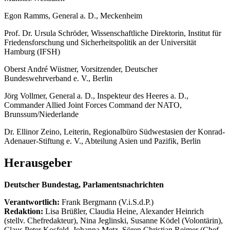
Egon Ramms, General a. D., Meckenheim
Prof. Dr. Ursula Schröder, Wissenschaftliche Direktorin, Institut für
Friedensforschung und Sicherheitspolitik an der Universität
Hamburg (IFSH)
Oberst André Wüstner, Vorsitzender, Deutscher
Bundeswehrverband e. V., Berlin
Jörg Vollmer, General a. D., Inspekteur des Heeres a. D.,
Commander Allied Joint Forces Command der NATO,
Brunssum/Niederlande
Dr. Ellinor Zeino, Leiterin, Regionalbüro Südwestasien der Konrad-
Adenauer-Stiftung e. V., Abteilung Asien und Pazifik, Berlin
Herausgeber
Deutscher Bundestag, Parlamentsnachrichten
Verantwortlich:
Frank Bergmann (V.i.S.d.P.)
Redaktion:
Lisa Brüßler, Claudia Heine, Alexander Heinrich
(stellv. Chefredakteur), Nina Jeglinski,
Susanne Ködel (Volontärin),
Claus Peter Kosfeld, Johanna Metz, Sören Christian Reimer (Chef