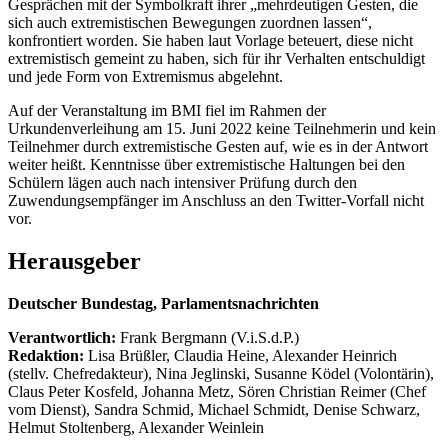
Gesprächen mit der Symbolkraft ihrer „mehrdeutigen Gesten, die
sich auch extremistischen Bewegungen zuordnen lassen“,
konfrontiert worden. Sie haben laut Vorlage beteuert, diese nicht
extremistisch gemeint zu haben, sich für ihr Verhalten entschuldigt
und jede Form von Extremismus abgelehnt.
Auf der Veranstaltung im BMI fiel im Rahmen der
Urkundenverleihung am 15. Juni 2022 keine Teilnehmerin und kein
Teilnehmer durch extremistische Gesten auf, wie es in der Antwort
weiter heißt. Kenntnisse über extremistische Haltungen bei den
Schülern lägen auch nach intensiver Prüfung durch den
Zuwendungsempfänger im Anschluss an den Twitter-Vorfall nicht
vor.
Herausgeber
Deutscher Bundestag, Parlamentsnachrichten
Verantwortlich:
Frank Bergmann (V.i.S.d.P.)
Redaktion:
Lisa Brüßler, Claudia Heine, Alexander Heinrich
(stellv. Chefredakteur), Nina Jeglinski,
Susanne Ködel (Volontärin),
Claus Peter Kosfeld, Johanna Metz, Sören Christian Reimer (Chef
vom Dienst), Sandra Schmid, Michael Schmidt, Denise Schwarz,
Helmut Stoltenberg, Alexander Weinlein