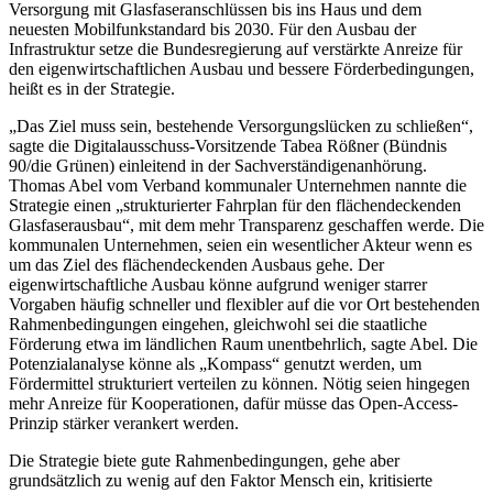
Versorgung mit Glasfaseranschlüssen bis ins Haus und dem
neuesten Mobilfunkstandard bis 2030. Für den Ausbau der
Infrastruktur setze die Bundesregierung auf verstärkte Anreize für
den eigenwirtschaftlichen Ausbau und bessere Förderbedingungen,
heißt es in der Strategie.
„Das Ziel muss sein, bestehende Versorgungslücken zu schließen“,
sagte die Digitalausschuss-Vorsitzende Tabea Rößner (Bündnis
90/die Grünen) einleitend in der Sachverständigenanhörung.
Thomas Abel vom Verband kommunaler Unternehmen nannte die
Strategie einen „strukturierter Fahrplan für den flächendeckenden
Glasfaserausbau“, mit dem mehr Transparenz geschaffen werde. Die
kommunalen Unternehmen, seien ein wesentlicher Akteur wenn es
um das Ziel des flächendeckenden Ausbaus gehe. Der
eigenwirtschaftliche Ausbau könne aufgrund weniger starrer
Vorgaben häufig schneller und flexibler auf die vor Ort bestehenden
Rahmenbedingungen eingehen, gleichwohl sei die staatliche
Förderung etwa im ländlichen Raum unentbehrlich, sagte Abel. Die
Potenzialanalyse könne als „Kompass“ genutzt werden, um
Fördermittel strukturiert verteilen zu können. Nötig seien hingegen
mehr Anreize für Kooperationen, dafür müsse das Open-Access-
Prinzip stärker verankert werden.
Die Strategie biete gute Rahmenbedingungen, gehe aber
grundsätzlich zu wenig auf den Faktor Mensch ein, kritisierte