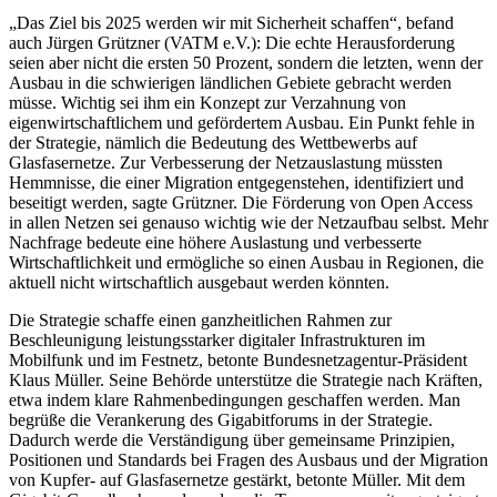
„Das Ziel bis 2025 werden wir mit Sicherheit schaffen“, befand
auch Jürgen Grützner (VATM e.V.): Die echte Herausforderung
seien aber nicht die ersten 50 Prozent, sondern die letzten, wenn der
Ausbau in die schwierigen ländlichen Gebiete gebracht werden
müsse. Wichtig sei ihm ein Konzept zur Verzahnung von
eigenwirtschaftlichem und gefördertem Ausbau. Ein Punkt fehle in
der Strategie, nämlich die Bedeutung des Wettbewerbs auf
Glasfasernetze. Zur Verbesserung der Netzauslastung müssten
Hemmnisse, die einer Migration entgegenstehen, identifiziert und
beseitigt werden, sagte Grützner. Die Förderung von Open Access
in allen Netzen sei genauso wichtig wie der Netzaufbau selbst. Mehr
Nachfrage bedeute eine höhere Auslastung und verbesserte
Wirtschaftlichkeit und ermögliche so einen Ausbau in Regionen, die
aktuell nicht wirtschaftlich ausgebaut werden könnten.
Die Strategie schaffe einen ganzheitlichen Rahmen zur
Beschleunigung leistungsstarker digitaler Infrastrukturen im
Mobilfunk und im Festnetz, betonte Bundesnetzagentur-Präsident
Klaus Müller. Seine Behörde unterstütze die Strategie nach Kräften,
etwa indem klare Rahmenbedingungen geschaffen werden. Man
begrüße die Verankerung des Gigabitforums in der Strategie.
Dadurch werde die Verständigung über gemeinsame Prinzipien,
Positionen und Standards bei Fragen des Ausbaus und der Migration
von Kupfer- auf Glasfasernetze gestärkt, betonte Müller. Mit dem