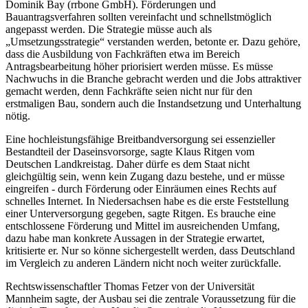
Dominik Bay (rrbone GmbH). Förderungen und
Bauantragsverfahren sollten vereinfacht und schnellstmöglich
angepasst werden. Die Strategie müsse auch als
„Umsetzungsstrategie“ verstanden werden, betonte er. Dazu gehöre,
dass die Ausbildung von Fachkräften etwa im Bereich
Antragsbearbeitung höher priorisiert werden müsse. Es müsse
Nachwuchs in die Branche gebracht werden und die Jobs attraktiver
gemacht werden, denn Fachkräfte seien nicht nur für den
erstmaligen Bau, sondern auch die Instandsetzung und Unterhaltung
nötig.
Eine hochleistungsfähige Breitbandversorgung sei essenzieller
Bestandteil der Daseinsvorsorge, sagte Klaus Ritgen vom
Deutschen Landkreistag. Daher dürfe es dem Staat nicht
gleichgültig sein, wenn kein Zugang dazu bestehe, und er müsse
eingreifen - durch Förderung oder Einräumen eines Rechts auf
schnelles Internet. In Niedersachsen habe es die erste Feststellung
einer Unterversorgung gegeben, sagte Ritgen. Es brauche eine
entschlossene Förderung und Mittel im ausreichenden Umfang,
dazu habe man konkrete Aussagen in der Strategie erwartet,
kritisierte er. Nur so könne sichergestellt werden, dass Deutschland
im Vergleich zu anderen Ländern nicht noch weiter zurückfalle.
Rechtswissenschaftler Thomas Fetzer von der Universität
Mannheim sagte, der Ausbau sei die zentrale Voraussetzung für die