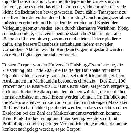
digitale Transformation. Um die Strategie in die Umsetzung zu
bringen, gebe es nicht das eine Instrument, vielmehr müssten viele
kleine Stellschrauben bewegt werden. Dazu zähle, Transparenz zu
schaffen über die vorhandene Infrastruktur, Genehmigungsverfahren
müssten vereinfacht und beschleunigt werden und Kosten der
Verlegung gesenkt werden, etwa durch alternative Verfahren. Nötig
sei insbesondere, dass verschiedene staatliche Akteure über alle
föderalen Ebenen hinweg zusammenarbeiteten. Fetzer plädierte
dafür, eine bessere Datenbasis aufzubauen indem entweder
vorhandene Akteure wie die Bundesnetzagentur gestärkt würden
oder eine Digitalagentur etabliert werde.
Torsten Gerpott von der Universität Duisburg-Essen betonte, die
Zielstellung, bis Ende 2025 die Hälfte der Haushalte mit einem
Gigabitanschluss versorgt zu haben, sei mit Blick auf die jetzigen
Ausbauraten im Markt „nicht besonders ehrgeizig.“ Das Ziel, 100
Prozent der Haushalte bis 2030 anzuschließen, sei jedoch ehrgeizig,
da immer kleine Restkomponenten bleiben würden, die nicht über
normale Absätze mit erschlossen werden könnten. Im Hinblick auf
die Potenzialanalyse müsse von vornherein mit strengen Maßstäben
für Unwirtschaftlichkeit gearbeitet werden, sodass es nicht zu einer
Explosion bei der Zahl der Markterkundungsverfahren komme.
Beim Punkt Budgetierung und Finanzierung werde zu oft mit
Prüfaufträgen und zu geringer Verbindlichkeit gearbeitet, da müsse
konkret nachgelegt werden, sagte Gerpott.