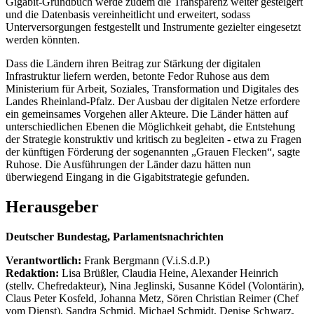
Gigabit-Grundbuch werde zudem die Transparenz weiter gesteigert
und die Datenbasis vereinheitlicht und erweitert, sodass
Unterversorgungen festgestellt und Instrumente gezielter eingesetzt
werden könnten.
Dass die Ländern ihren Beitrag zur Stärkung der digitalen
Infrastruktur liefern werden, betonte Fedor Ruhose aus dem
Ministerium für Arbeit, Soziales, Transformation und Digitales des
Landes Rheinland-Pfalz. Der Ausbau der digitalen Netze erfordere
ein gemeinsames Vorgehen aller Akteure. Die Länder hätten auf
unterschiedlichen Ebenen die Möglichkeit gehabt, die Entstehung
der Strategie konstruktiv und kritisch zu begleiten - etwa zu Fragen
der künftigen Förderung der sogenannten „Grauen Flecken“, sagte
Ruhose. Die Ausführungen der Länder dazu hätten nun
überwiegend Eingang in die Gigabitstrategie gefunden.
Herausgeber
Deutscher Bundestag, Parlamentsnachrichten
Verantwortlich:
Frank Bergmann (V.i.S.d.P.)
Redaktion:
Lisa Brüßler, Claudia Heine, Alexander Heinrich
(stellv. Chefredakteur), Nina Jeglinski,
Susanne Ködel (Volontärin),
Claus Peter Kosfeld, Johanna Metz, Sören Christian Reimer (Chef
vom Dienst), Sandra Schmid, Michael Schmidt, Denise Schwarz,