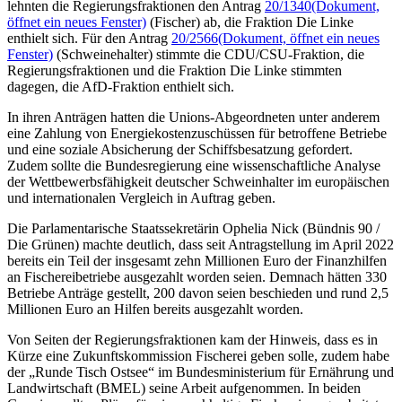
lehnten die Regierungsfraktionen den Antrag
20/1340
(Dokument,
öffnet ein neues Fenster)
(Fischer) ab, die Fraktion Die Linke
enthielt sich. Für den Antrag
20/2566
(Dokument, öffnet ein neues
Fenster)
(Schweinehalter) stimmte die CDU/CSU-Fraktion, die
Regierungsfraktionen und die Fraktion Die Linke stimmten
dagegen, die AfD-Fraktion enthielt sich.
In ihren Anträgen hatten die Unions-Abgeordneten unter anderem
eine Zahlung von Energiekostenzuschüssen für betroffene Betriebe
und eine soziale Absicherung der Schiffsbesatzung gefordert.
Zudem sollte die Bundesregierung eine wissenschaftliche Analyse
der Wettbewerbsfähigkeit deutscher Schweinhalter im europäischen
und internationalen Vergleich in Auftrag geben.
Die Parlamentarische Staatssekretärin Ophelia Nick (Bündnis 90 /
Die Grünen) machte deutlich, dass seit Antragstellung im April 2022
bereits ein Teil der insgesamt zehn Millionen Euro der Finanzhilfen
an Fischereibetriebe ausgezahlt worden seien. Demnach hätten 330
Betriebe Anträge gestellt, 200 davon seien beschieden und rund 2,5
Millionen Euro an Hilfen bereits ausgezahlt worden.
Von Seiten der Regierungsfraktionen kam der Hinweis, dass es in
Kürze eine Zukunftskommission Fischerei geben solle, zudem habe
der „Runde Tisch Ostsee“ im Bundesministerium für Ernährung und
Landwirtschaft (BMEL) seine Arbeit aufgenommen. In beiden