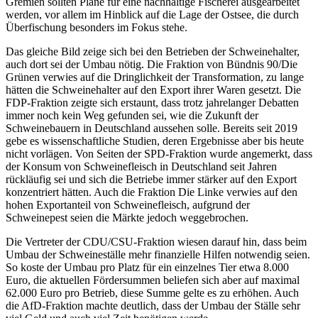
Gremien sollten Pläne für eine nachhaltige Fischerei ausgearbeitet
werden, vor allem im Hinblick auf die Lage der Ostsee, die durch
Überfischung besonders im Fokus stehe.
Das gleiche Bild zeige sich bei den Betrieben der Schweinehalter,
auch dort sei der Umbau nötig. Die Fraktion von Bündnis 90/Die
Grünen verwies auf die Dringlichkeit der Transformation, zu lange
hätten die Schweinehalter auf den Export ihrer Waren gesetzt. Die
FDP-Fraktion zeigte sich erstaunt, dass trotz jahrelanger Debatten
immer noch kein Weg gefunden sei, wie die Zukunft der
Schweinebauern in Deutschland aussehen solle. Bereits seit 2019
gebe es wissenschaftliche Studien, deren Ergebnisse aber bis heute
nicht vorlägen. Von Seiten der SPD-Fraktion wurde angemerkt, dass
der Konsum von Schweinefleisch in Deutschland seit Jahren
rückläufig sei und sich die Betriebe immer stärker auf den Export
konzentriert hätten. Auch die Fraktion Die Linke verwies auf den
hohen Exportanteil von Schweinefleisch, aufgrund der
Schweinepest seien die Märkte jedoch weggebrochen.
Die Vertreter der CDU/CSU-Fraktion wiesen darauf hin, dass beim
Umbau der Schweineställe mehr finanzielle Hilfen notwendig seien.
So koste der Umbau pro Platz für ein einzelnes Tier etwa 8.000
Euro, die aktuellen Fördersummen beliefen sich aber auf maximal
62.000 Euro pro Betrieb, diese Summe gelte es zu erhöhen. Auch
die AfD-Fraktion machte deutlich, dass der Umbau der Ställe sehr