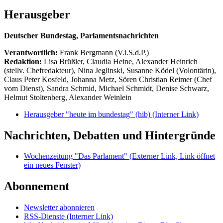
Herausgeber
Deutscher Bundestag, Parlamentsnachrichten
Verantwortlich:
Frank Bergmann (V.i.S.d.P.)
Redaktion:
Lisa Brüßler, Claudia Heine, Alexander Heinrich
(stellv. Chefredakteur), Nina Jeglinski,
Susanne Ködel (Volontärin),
Claus Peter Kosfeld, Johanna Metz, Sören Christian Reimer (Chef
vom Dienst), Sandra Schmid, Michael Schmidt, Denise Schwarz,
Helmut Stoltenberg, Alexander Weinlein
Herausgeber "heute im bundestag" (hib)
(Interner Link)
Nachrichten, Debatten und Hintergründe
Wochenzeitung "Das Parlament"
(Externer Link, Link öffnet
ein neues Fenster)
Abonnement
Newsletter abonnieren
RSS-Dienste
(Interner Link)