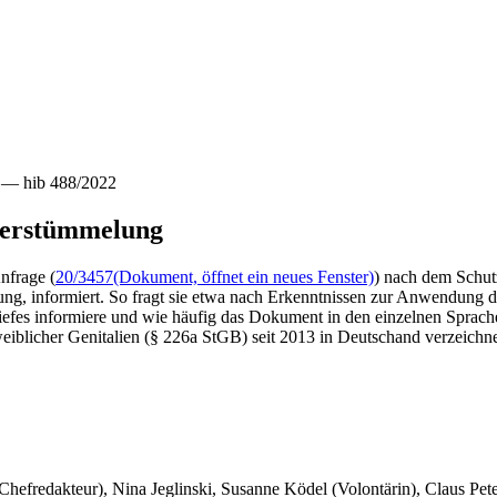
e — hib 488/2022
lverstümmelung
nfrage (
20/3457
(Dokument, öffnet ein neues Fenster)
) nach dem Schut
ung, informiert. So fragt sie etwa nach Erkenntnissen zur Anwendung 
es informiere und wie häufig das Dokument in den einzelnen Sprachen 
iblicher Genitalien (§ 226a StGB) seit 2013 in Deutschand verzeichn
 Chefredakteur), Nina Jeglinski,
Susanne Ködel (Volontärin),
Claus Pet