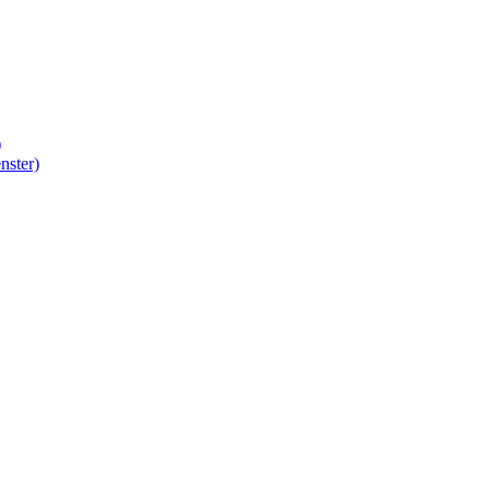
)
nster)