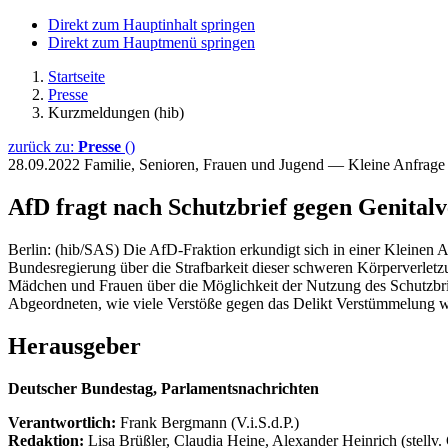
Direkt zum Hauptinhalt springen
Direkt zum Hauptmenü springen
Startseite
Presse
Kurzmeldungen (hib)
zurück zu:
Presse
()
28.09.2022
Familie, Senioren, Frauen und Jugend — Kleine Anfrag
AfD fragt nach Schutzbrief gegen Genita
Berlin: (hib/SAS) Die AfD-Fraktion erkundigt sich in einer Kleinen A
Bundesregierung über die Strafbarkeit dieser schweren Körperverletz
Mädchen und Frauen über die Möglichkeit der Nutzung des Schutzbrief
Abgeordneten, wie viele Verstöße gegen das Delikt Verstümmelung we
Herausgeber
Deutscher Bundestag, Parlamentsnachrichten
Verantwortlich:
Frank Bergmann (V.i.S.d.P.)
Redaktion:
Lisa Brüßler, Claudia Heine, Alexander Heinrich (stellv.