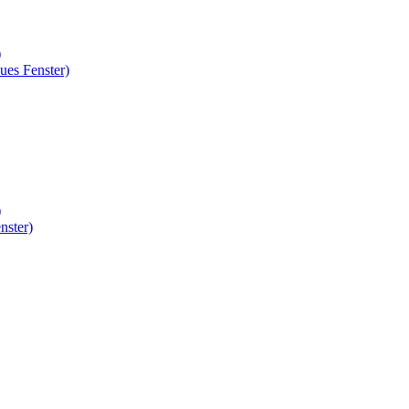
)
ues Fenster)
)
nster)