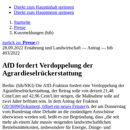
Direkt zum Hauptinhalt springen
Direkt zum Hauptmenü springen
Startseite
Presse
Kurzmeldungen (hib)
zurück zu:
Presse
()
28.09.2022
Ernährung und Landwirtschaft — Antrag — hib
493/2022
AfD fordert Verdoppelung der
Agrardieselrückerstattung
Berlin: (hib/NKI) Die AfD-Fraktion fordert eine Verdoppelung der
Agrardieselrückerstattung, der Betrag solle von derzeit 21,48
Cent/Liter auf 42,96 Cent/Liter steigen, die Maßnahme solle auf
zwei Jahre befristet sein. In dem Antrag der Fraktion
(
20/3699
(Dokument, öffnet ein neues Fenster)
), der am Donnerstag
vom Bundestag ohne Debatte an die zuständigen Ausschüsse
überwiesen werden soll, heißt es zur Begründung, dass „die seit
mehr als einem Jahr massiv steigenden landwirtschaftlichen
Betriebsmittekosten, insbesondere für Energie, Dünge- und