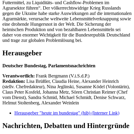
Futtermittel, zu Liquiditäts- und Cashflow-Problemen im
Agrarsektor führen“. Der völkerrechtswidrige Krieg Russlands
gegen die Ukraine habe starke Auswirkungen auf die internationalen
Agrarmärkte, verursache weltweite Lebensmittelverknappung sowie
eine drohende Hungersnot in der Welt. Die Sicherung der
heimischen Produktion und von bezahlbaren Lebensmitteln sei
daher von enormer Wichtigkeit für die Bundesrepublik Deutschland
und trage zur globalen Problemlösung bei.
Herausgeber
Deutscher Bundestag, Parlamentsnachrichten
Verantwortlich:
Frank Bergmann (V.i.S.d.P.)
Redaktion:
Lisa Brüßler, Claudia Heine, Alexander Heinrich
(stellv. Chefredakteur), Nina Jeglinski,
Susanne Ködel (Volontärin),
Claus Peter Kosfeld, Johanna Metz, Sören Christian Reimer (Chef
vom Dienst), Sandra Schmid, Michael Schmidt, Denise Schwarz,
Helmut Stoltenberg, Alexander Weinlein
Herausgeber "heute im bundestag" (hib)
(Interner Link)
Nachrichten, Debatten und Hintergründe