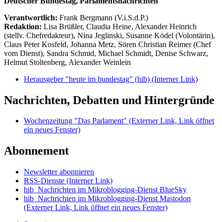
Deutscher Bundestag, Parlamentsnachrichten
Verantwortlich:
Frank Bergmann (V.i.S.d.P.)
Redaktion:
Lisa Brüßler, Claudia Heine, Alexander Heinrich
(stellv. Chefredakteur), Nina Jeglinski,
Susanne Ködel (Volontärin),
Claus Peter Kosfeld, Johanna Metz, Sören Christian Reimer (Chef
vom Dienst), Sandra Schmid, Michael Schmidt, Denise Schwarz,
Helmut Stoltenberg, Alexander Weinlein
Herausgeber "heute im bundestag" (hib)
(Interner Link)
Nachrichten, Debatten und Hintergründe
Wochenzeitung "Das Parlament"
(Externer Link, Link öffnet
ein neues Fenster)
Abonnement
Newsletter abonnieren
RSS-Dienste
(Interner Link)
hib_Nachrichten im Mikroblogging-Dienst BlueSky
hib_Nachrichten im Mikroblogging-Dienst Mastodon
(Externer Link, Link öffnet ein neues Fenster)