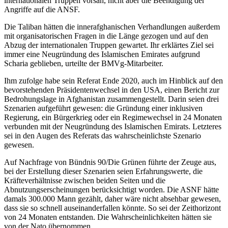
internationalen Truppen vorsah, nicht aber die Beendigung der
Angriffe auf die ANSF.
Die Taliban hätten die innerafghanischen Verhandlungen außerdem
mit organisatorischen Fragen in die Länge gezogen und auf den
Abzug der internationalen Truppen gewartet. Ihr erklärtes Ziel sei
immer eine Neugründung des Islamischen Emirates aufgrund
Scharia geblieben, urteilte der BMVg-Mitarbeiter.
Ihm zufolge habe sein Referat Ende 2020, auch im Hinblick auf den
bevorstehenden Präsidentenwechsel in den USA, einen Bericht zur
Bedrohungslage in Afghanistan zusammengestellt. Darin seien drei
Szenarien aufgeführt gewesen: die Gründung einer inklusiven
Regierung, ein Bürgerkrieg oder ein Regimewechsel in 24 Monaten
verbunden mit der Neugründung des Islamischen Emirats. Letzteres
sei in den Augen des Referats das wahrscheinlichste Szenario
gewesen.
Auf Nachfrage von Bündnis 90/Die Grünen führte der Zeuge aus,
bei der Erstellung dieser Szenarien seien Erfahrungswerte, die
Kräfteverhältnisse zwischen beiden Seiten und die
Abnutzungserscheinungen berücksichtigt worden. Die ASNF hätte
damals 300.000 Mann gezählt, daher wäre nicht absehbar gewesen,
dass sie so schnell auseinanderfallen könnte. So sei der Zeithorizont
von 24 Monaten entstanden. Die Wahrscheinlichkeiten hätten sie
von der Nato übernommen.