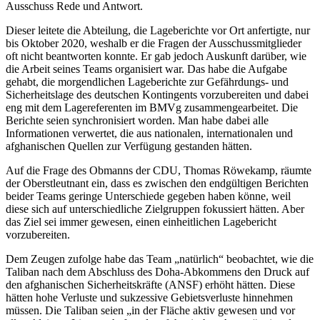
Ausschuss Rede und Antwort.
Dieser leitete die Abteilung, die Lageberichte vor Ort anfertigte, nur
bis Oktober 2020, weshalb er die Fragen der Ausschussmitglieder
oft nicht beantworten konnte. Er gab jedoch Auskunft darüber, wie
die Arbeit seines Teams organisiert war. Das habe die Aufgabe
gehabt, die morgendlichen Lageberichte zur Gefährdungs- und
Sicherheitslage des deutschen Kontingents vorzubereiten und dabei
eng mit dem Lagereferenten im BMVg zusammengearbeitet. Die
Berichte seien synchronisiert worden. Man habe dabei alle
Informationen verwertet, die aus nationalen, internationalen und
afghanischen Quellen zur Verfügung gestanden hätten.
Auf die Frage des Obmanns der CDU, Thomas Röwekamp, räumte
der Oberstleutnant ein, dass es zwischen den endgültigen Berichten
beider Teams geringe Unterschiede gegeben haben könne, weil
diese sich auf unterschiedliche Zielgruppen fokussiert hätten. Aber
das Ziel sei immer gewesen, einen einheitlichen Lagebericht
vorzubereiten.
Dem Zeugen zufolge habe das Team „natürlich“ beobachtet, wie die
Taliban nach dem Abschluss des Doha-Abkommens den Druck auf
den afghanischen Sicherheitskräfte (ANSF) erhöht hätten. Diese
hätten hohe Verluste und sukzessive Gebietsverluste hinnehmen
müssen. Die Taliban seien „in der Fläche aktiv gewesen und vor