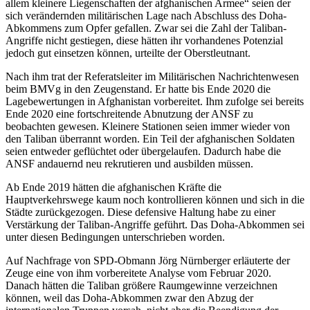
allem kleinere Liegenschaften der afghanischen Armee“ seien der
sich verändernden militärischen Lage nach Abschluss des Doha-
Abkommens zum Opfer gefallen. Zwar sei die Zahl der Taliban-
Angriffe nicht gestiegen, diese hätten ihr vorhandenes Potenzial
jedoch gut einsetzen können, urteilte der Oberstleutnant.
Nach ihm trat der Referatsleiter im Militärischen Nachrichtenwesen
beim BMVg in den Zeugenstand. Er hatte bis Ende 2020 die
Lagebewertungen in Afghanistan vorbereitet. Ihm zufolge sei bereits
Ende 2020 eine fortschreitende Abnutzung der ANSF zu
beobachten gewesen. Kleinere Stationen seien immer wieder von
den Taliban überrannt worden. Ein Teil der afghanischen Soldaten
seien entweder geflüchtet oder übergelaufen. Dadurch habe die
ANSF andauernd neu rekrutieren und ausbilden müssen.
Ab Ende 2019 hätten die afghanischen Kräfte die
Hauptverkehrswege kaum noch kontrollieren können und sich in die
Städte zurückgezogen. Diese defensive Haltung habe zu einer
Verstärkung der Taliban-Angriffe geführt. Das Doha-Abkommen sei
unter diesen Bedingungen unterschrieben worden.
Auf Nachfrage von SPD-Obmann Jörg Nürnberger erläuterte der
Zeuge eine von ihm vorbereitete Analyse vom Februar 2020.
Danach hätten die Taliban größere Raumgewinne verzeichnen
können, weil das Doha-Abkommen zwar den Abzug der