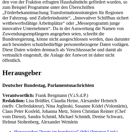
den von der Fraktion erfragten Haushaltstiteln gefördert wurden, so
zum Beispiel Programme unter den Überschriften
„Förderbekanntmachung Transformationsstrategien für Regionen
der Fahrzeug- und Zulieferindustrie“, „Innovativer Schiffbau sichert
wettbewerbsfähige Arbeitsplätze“ oder „Messeprogramm junge
innovative Unternehmen“. Da in der Auswertung die Namen von
Zuwendungsempfängern angegeben seien, schreibt die
Bundesregierung, könne nicht ausgeschlossen werden, dass darunter
auch besonders schutzbedürftige personenbezogene Daten vorlägen.
Diese Daten würden demnach als Verschlusssache und damit als
vertraulich eingestuft, die Anlage der Antwort ist daher nicht
öffentlich.
Herausgeber
Deutscher Bundestag, Parlamentsnachrichten
Verantwortlich:
Frank Bergmann (V.i.S.d.P.)
Redaktion:
Lisa Brüßler, Claudia Heine, Alexander Heinrich
(stellv. Chefredakteur), Nina Jeglinski,
Susanne Ködel (Volontärin),
Claus Peter Kosfeld, Johanna Metz, Sören Christian Reimer (Chef
vom Dienst), Sandra Schmid, Michael Schmidt, Denise Schwarz,
Helmut Stoltenberg, Alexander Weinlein
Herausgeber "heute im bundestag" (hib)
(Interner Link)