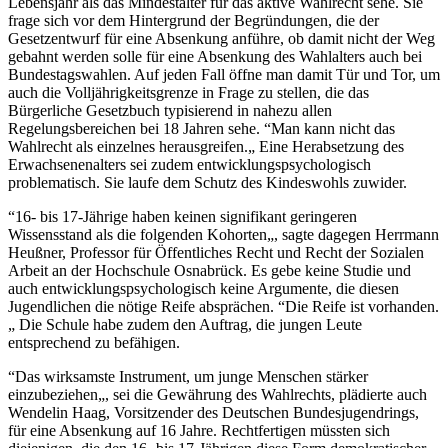
Lebensjahr als das Mindestalter für das aktive Wahlrecht sehe. Sie
frage sich vor dem Hintergrund der Begründungen, die der
Gesetzentwurf für eine Absenkung anführe, ob damit nicht der Weg
gebahnt werden solle für eine Absenkung des Wahlalters auch bei
Bundestagswahlen. Auf jeden Fall öffne man damit Tür und Tor, um
auch die Volljährigkeitsgrenze in Frage zu stellen, die das
Bürgerliche Gesetzbuch typisierend in nahezu allen
Regelungsbereichen bei 18 Jahren sehe. “Man kann nicht das
Wahlrecht als einzelnes herausgreifen.„ Eine Herabsetzung des
Erwachsenenalters sei zudem entwicklungspsychologisch
problematisch. Sie laufe dem Schutz des Kindeswohls zuwider.
“16- bis 17-Jährige haben keinen signifikant geringeren
Wissensstand als die folgenden Kohorten„, sagte dagegen Herrmann
Heußner, Professor für Öffentliches Recht und Recht der Sozialen
Arbeit an der Hochschule Osnabrück. Es gebe keine Studie und
auch entwicklungspsychologisch keine Argumente, die diesen
Jugendlichen die nötige Reife absprächen. “Die Reife ist vorhanden.
„ Die Schule habe zudem den Auftrag, die jungen Leute
entsprechend zu befähigen.
“Das wirksamste Instrument, um junge Menschen stärker
einzubeziehen„, sei die Gewährung des Wahlrechts, plädierte auch
Wendelin Haag, Vorsitzender des Deutschen Bundesjugendrings,
für eine Absenkung auf 16 Jahre. Rechtfertigen müssten sich