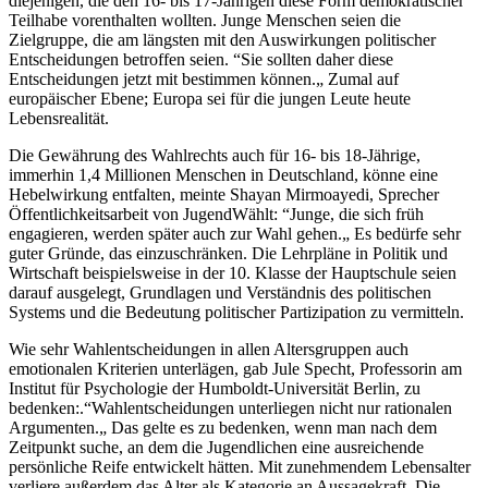
diejenigen, die den 16- bis 17-Jährigen diese Form demokratischer
Teilhabe vorenthalten wollten. Junge Menschen seien die
Zielgruppe, die am längsten mit den Auswirkungen politischer
Entscheidungen betroffen seien. “Sie sollten daher diese
Entscheidungen jetzt mit bestimmen können.„ Zumal auf
europäischer Ebene; Europa sei für die jungen Leute heute
Lebensrealität.
Die Gewährung des Wahlrechts auch für 16- bis 18-Jährige,
immerhin 1,4 Millionen Menschen in Deutschland, könne eine
Hebelwirkung entfalten, meinte Shayan Mirmoayedi, Sprecher
Öffentlichkeitsarbeit von JugendWählt: “Junge, die sich früh
engagieren, werden später auch zur Wahl gehen.„ Es bedürfe sehr
guter Gründe, das einzuschränken. Die Lehrpläne in Politik und
Wirtschaft beispielsweise in der 10. Klasse der Hauptschule seien
darauf ausgelegt, Grundlagen und Verständnis des politischen
Systems und die Bedeutung politischer Partizipation zu vermitteln.
Wie sehr Wahlentscheidungen in allen Altersgruppen auch
emotionalen Kriterien unterlägen, gab Jule Specht, Professorin am
Institut für Psychologie der Humboldt-Universität Berlin, zu
bedenken:.“Wahlentscheidungen unterliegen nicht nur rationalen
Argumenten.„ Das gelte es zu bedenken, wenn man nach dem
Zeitpunkt suche, an dem die Jugendlichen eine ausreichende
persönliche Reife entwickelt hätten. Mit zunehmendem Lebensalter
verliere außerdem das Alter als Kategorie an Aussagekraft. Die