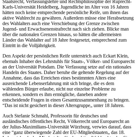
Staatsrecht, Verfassungslehre und Rechtsphilosophie der Ruprecht-
Karls-Universität Heidelberg, Jugendliche im Alter von 16 Jahren
hätten noch keine entsprechende persönliche Reife, um ihnen das
aktive Wahlrecht zu gewähren. Außerdem müsse eine Herabsetzung
des Wahlalters auch eine Verschiebung der Grenze zwischen
Jugend- und Erwachsenenstrafrecht nach sich ziehen. Blicke man
über die nationalen Grenzen hinaus, so hätten die allermeisten
Länder das Wahlalter auf 18 Jahre festgesetzt, entsprechend zum
Eintritt in die Volljährigkeit.
Den Aspekt der persönlichen Reife unterstrich auch Eckart Klein,
ehemals Inhaber des Lehrstuhls für Staats-, Völker- und Europarecht
an der Universität Potsdam. Die Verfassung setze auf ein rationales
Handeln des Staates. Daher beruhe die geltende Regelung auf der
Annahme, dass das Erreichen eines bestimmten Alters eine
ausreichende Lebenserfahrung mit sich bringe, die es dem
wählenden Bürger erlaube, nicht nur einzelne Probleme zu
erkennen, sondern es ihm ermögliche, daneben andere
entscheidende Fragen in einen Gesamtzusammenhang zu bringen.
“Das ist nicht gesichert in dieser Altersgruppe„ unter 18 Jahren.
Auch Stefanie Schmahl, Professorin für deutsches und
ausländisches öffentliches Recht, Völkerrecht und Europarecht an
der Julius-Maximilians-Universität Würzburg, verwies darauf, dass
eine “ganz überwiegende Zahl der EU-Mitgliedstaaten„ das 18.