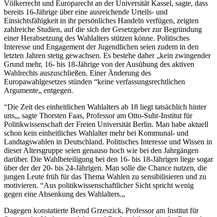
Völkerrecht und Europarecht an der Universität Kassel, sagte, dass
bereits 16-Jährige über eine ausreichende Urteils- und
Einsichtsfähigkeit in ihr persönliches Handeln verfügen, zeigten
zahlreiche Studien, auf die sich der Gesetzgeber zur Begründung
einer Herabsetzung des Wahlalters stützen könne. Politisches
Interesse und Engagement der Jugendlichen seien zudem in den
letzten Jahren stetig gewachsen. Es bestehe daher „kein zwingender
Grund mehr, 16- bis 18-Jährige von der Ausübung des aktiven
Wahlrechts auszuschließen. Einer Änderung des
Europawahlgesetzes stünden “keine verfassungsrechtlichen
Argumente„ entgegen.
“Die Zeit des einheitlichen Wahlalters ab 18 liegt tatsächlich hinter
uns„, sagte Thorsten Faas, Professor am Otto-Suhr-Institut für
Politikwissenschaft der Freien Universität Berlin. Man habe aktuell
schon kein einheitliches Wahlalter mehr bei Kommunal- und
Landtagswahlen in Deutschland. Politisches Interesse und Wissen in
dieser Altersgruppe seien genauso hoch wie bei den Jahrgängen
darüber. Die Wahlbeteiligung bei den 16- bis 18-Jährigen liege sogar
über der der 20- bis 24-Jährigen. Man solle die Chance nutzen, die
jungen Leute früh für das Thema Wahlen zu sensibilisieren und zu
motivieren. “Aus politikwissenschaftlicher Sicht spricht wenig
gegen eine Absenkung des Wahlalters.„
Dagegen konstatierte Bernd Grzeszick, Professor am Institut für