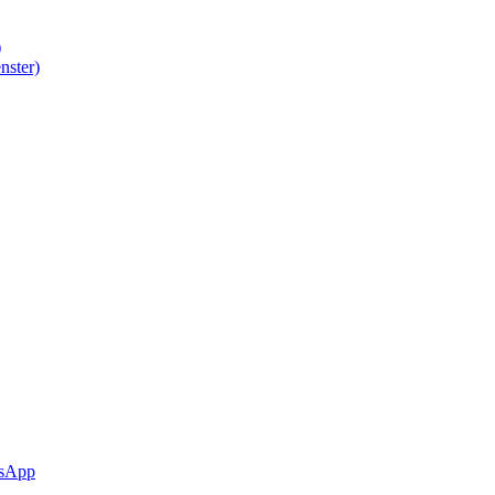
)
nster)
sApp