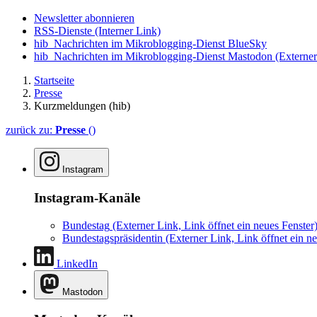
Newsletter abonnieren
RSS-Dienste
(Interner Link)
hib_Nachrichten im Mikroblogging-Dienst BlueSky
hib_Nachrichten im Mikroblogging-Dienst Mastodon
(Externer
Startseite
Presse
Kurzmeldungen (hib)
zurück zu:
Presse
()
Instagram
Instagram-Kanäle
Bundestag
(Externer Link, Link öffnet ein neues Fenster
Bundestagspräsidentin
(Externer Link, Link öffnet ein ne
LinkedIn
Mastodon