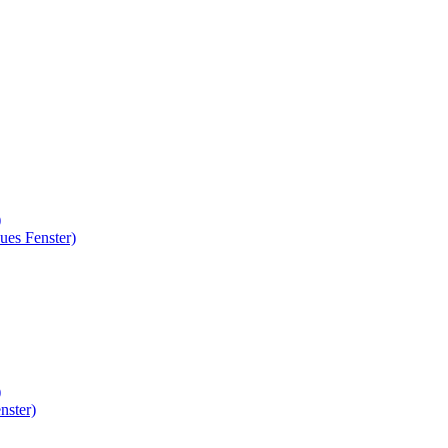
)
ues Fenster)
)
nster)