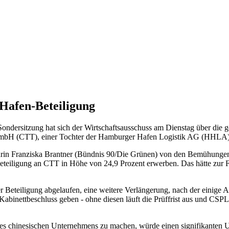
 Hafen-Beteiligung
ndersitzung hat sich der Wirtschaftsausschuss am Dienstag über die g
 GmbH (CTT), einer Tochter der Hamburger Hafen Logistik AG (HHLA),
etärin Franziska Brantner (Bündnis 90/Die Grünen) von den Bemühunge
teiligung an CTT in Höhe von 24,9 Prozent erwerben. Das hätte zur Fo
r Beteiligung abgelaufen, eine weitere Verlängerung, nach der einige Ab
Kabinettbeschluss geben - ohne diesen läuft die Prüffrist aus und CS
g des chinesischen Unternehmens zu machen, würde einen signifikanten 