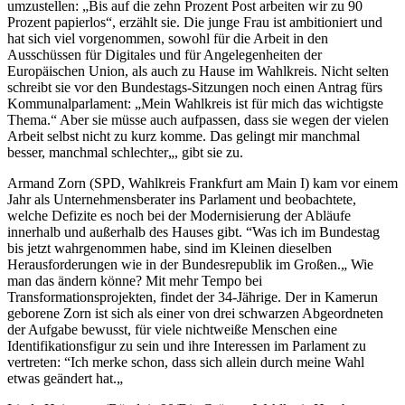
umzustellen: „Bis auf die zehn Prozent Post arbeiten wir zu 90
Prozent papierlos“, erzählt sie. Die junge Frau ist ambitioniert und
hat sich viel vorgenommen, sowohl für die Arbeit in den
Ausschüssen für Digitales und für Angelegenheiten der
Europäischen Union, als auch zu Hause im Wahlkreis. Nicht selten
schreibt sie vor den Bundestags-Sitzungen noch einen Antrag fürs
Kommunalparlament: „Mein Wahlkreis ist für mich das wichtigste
Thema.“ Aber sie müsse auch aufpassen, dass sie wegen der vielen
Arbeit selbst nicht zu kurz komme. Das gelingt mir manchmal
besser, manchmal schlechter„, gibt sie zu.
Armand Zorn (SPD, Wahlkreis Frankfurt am Main I) kam vor einem
Jahr als Unternehmensberater ins Parlament und beobachtete,
welche Defizite es noch bei der Modernisierung der Abläufe
innerhalb und außerhalb des Hauses gibt. “Was ich im Bundestag
bis jetzt wahrgenommen habe, sind im Kleinen dieselben
Herausforderungen wie in der Bundesrepublik im Großen.„ Wie
man das ändern könne? Mit mehr Tempo bei
Transformationsprojekten, findet der 34-Jährige. Der in Kamerun
geborene Zorn ist sich als einer von drei schwarzen Abgeordneten
der Aufgabe bewusst, für viele nichtweiße Menschen eine
Identifikationsfigur zu sein und ihre Interessen im Parlament zu
vertreten: “Ich merke schon, dass sich allein durch meine Wahl
etwas geändert hat.„