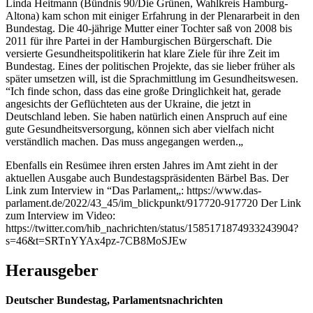
Linda Heitmann (Bündnis 90/Die Grünen, Wahlkreis Hamburg-
Altona) kam schon mit einiger Erfahrung in der Plenararbeit in den
Bundestag. Die 40-jährige Mutter einer Tochter saß von 2008 bis
2011 für ihre Partei in der Hamburgischen Bürgerschaft. Die
versierte Gesundheitspolitikerin hat klare Ziele für ihre Zeit im
Bundestag. Eines der politischen Projekte, das sie lieber früher als
später umsetzen will, ist die Sprachmittlung im Gesundheitswesen.
“Ich finde schon, dass das eine große Dringlichkeit hat, gerade
angesichts der Geflüchteten aus der Ukraine, die jetzt in
Deutschland leben. Sie haben natürlich einen Anspruch auf eine
gute Gesundheitsversorgung, können sich aber vielfach nicht
verständlich machen. Das muss angegangen werden.„
Ebenfalls ein Resümee ihren ersten Jahres im Amt zieht in der
aktuellen Ausgabe auch Bundestagspräsidenten Bärbel Bas. Der
Link zum Interview in “Das Parlament„: https://www.das-
parlament.de/2022/43_45/im_blickpunkt/917720-917720 Der Link
zum Interview im Video:
https://twitter.com/hib_nachrichten/status/1585171874933243904?
s=46&t=SRTnYYAx4pz-7CB8MoSJEw
Herausgeber
Deutscher Bundestag, Parlamentsnachrichten