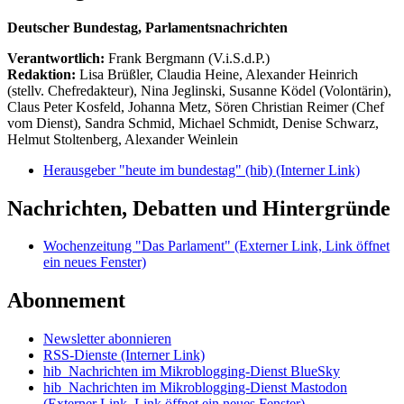
Deutscher Bundestag, Parlamentsnachrichten
Verantwortlich:
Frank Bergmann (V.i.S.d.P.)
Redaktion:
Lisa Brüßler, Claudia Heine, Alexander Heinrich
(stellv. Chefredakteur), Nina Jeglinski,
Susanne Ködel (Volontärin),
Claus Peter Kosfeld, Johanna Metz, Sören Christian Reimer (Chef
vom Dienst), Sandra Schmid, Michael Schmidt, Denise Schwarz,
Helmut Stoltenberg, Alexander Weinlein
Herausgeber "heute im bundestag" (hib)
(Interner Link)
Nachrichten, Debatten und Hintergründe
Wochenzeitung "Das Parlament"
(Externer Link, Link öffnet
ein neues Fenster)
Abonnement
Newsletter abonnieren
RSS-Dienste
(Interner Link)
hib_Nachrichten im Mikroblogging-Dienst BlueSky
hib_Nachrichten im Mikroblogging-Dienst Mastodon
(Externer Link, Link öffnet ein neues Fenster)