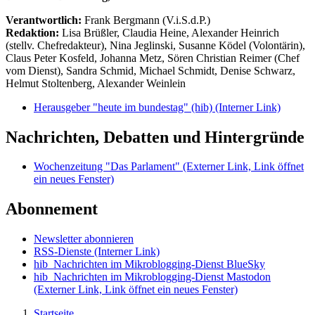
Verantwortlich:
Frank Bergmann (V.i.S.d.P.)
Redaktion:
Lisa Brüßler, Claudia Heine, Alexander Heinrich
(stellv. Chefredakteur), Nina Jeglinski,
Susanne Ködel (Volontärin),
Claus Peter Kosfeld, Johanna Metz, Sören Christian Reimer (Chef
vom Dienst), Sandra Schmid, Michael Schmidt, Denise Schwarz,
Helmut Stoltenberg, Alexander Weinlein
Herausgeber "heute im bundestag" (hib)
(Interner Link)
Nachrichten, Debatten und Hintergründe
Wochenzeitung "Das Parlament"
(Externer Link, Link öffnet
ein neues Fenster)
Abonnement
Newsletter abonnieren
RSS-Dienste
(Interner Link)
hib_Nachrichten im Mikroblogging-Dienst BlueSky
hib_Nachrichten im Mikroblogging-Dienst Mastodon
(Externer Link, Link öffnet ein neues Fenster)
Startseite