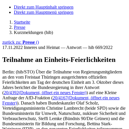
Direkt zum Hauptinhalt springen
Direkt zum Hauptmenü springen
Startseite
Presse
Kurzmeldungen (hib)
zurück zu:
Presse
()
17.11.2022
Inneres und Heimat — Antwort — hib 669/2022
Teilnahme an Einheits-Feierlichkeiten
Berlin: (hib/STO) Über die Teilnahme von Regierungsmitgliedern
an den vom Freistaat Thüringen ausgerichteten offiziellen
Feierlichkeiten am Tag der deutschen Einheit am 3. Oktober dieses
Jahres berichtet die Bundesregierung in ihrer Antwort
(
20/4392
(Dokument, öffnet ein neues Fenster)
) auf eine Kleine
Anfrage der AfD-Fraktion (
20/4167
(Dokument, öffnet ein neues
Fenster)
). Danach haben Bundeskanzler Olaf Scholz,
Verteidigungsministerin Christine Lambrecht (beide SPD) sowie die
Bundesministerin für Umwelt, Naturschutz, nukleare Sicherheit und
Verbraucherschutz, Steffi Lemke (Bündnis 90/Die Grünen) und die
Bundesministerin für Bildung und Forschung, Bettina Stark-
Watzinger (FDP), an den genannten Feierlichkeiten teilgenommen.