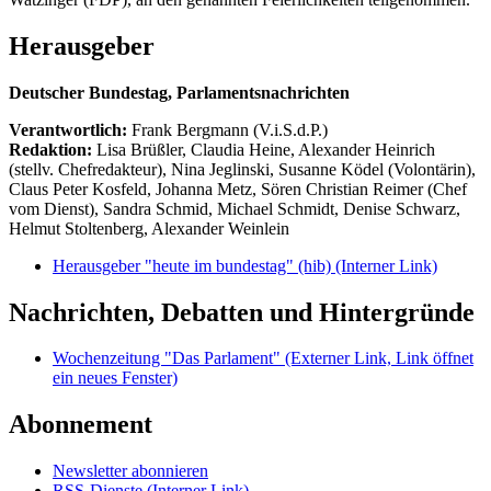
Herausgeber
Deutscher Bundestag, Parlamentsnachrichten
Verantwortlich:
Frank Bergmann (V.i.S.d.P.)
Redaktion:
Lisa Brüßler, Claudia Heine, Alexander Heinrich
(stellv. Chefredakteur), Nina Jeglinski,
Susanne Ködel (Volontärin),
Claus Peter Kosfeld, Johanna Metz, Sören Christian Reimer (Chef
vom Dienst), Sandra Schmid, Michael Schmidt, Denise Schwarz,
Helmut Stoltenberg, Alexander Weinlein
Herausgeber "heute im bundestag" (hib)
(Interner Link)
Nachrichten, Debatten und Hintergründe
Wochenzeitung "Das Parlament"
(Externer Link, Link öffnet
ein neues Fenster)
Abonnement
Newsletter abonnieren
RSS-Dienste
(Interner Link)