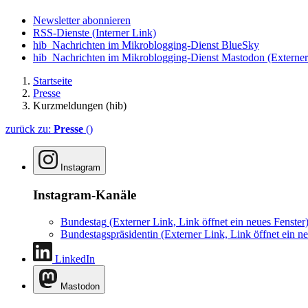
Newsletter abonnieren
RSS-Dienste
(Interner Link)
hib_Nachrichten im Mikroblogging-Dienst BlueSky
hib_Nachrichten im Mikroblogging-Dienst Mastodon
(Externer
Startseite
Presse
Kurzmeldungen (hib)
zurück zu:
Presse
()
Instagram
Instagram-Kanäle
Bundestag
(Externer Link, Link öffnet ein neues Fenster
Bundestagspräsidentin
(Externer Link, Link öffnet ein ne
LinkedIn
Mastodon