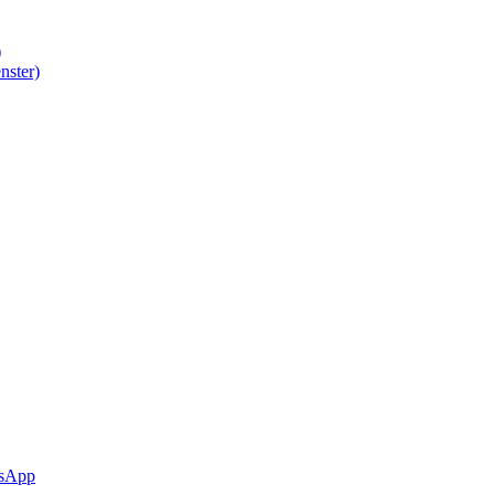
)
nster)
sApp