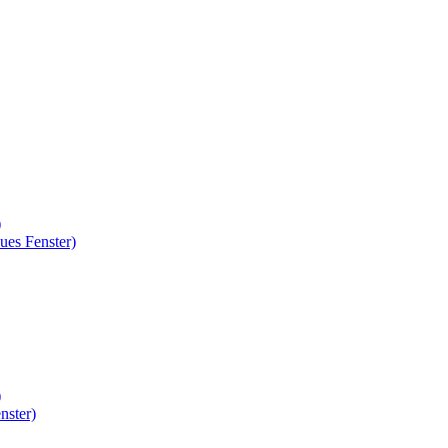
)
ues Fenster)
)
nster)