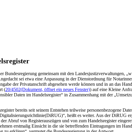
lsregister
der Bundesregierung gemeinsam mit den Landesjustizverwaltungen, „w
ngedacht sei etwa eine Anpassung in der Dienstordnung für Notarinne
ngabe der Privatanschrift abgesehen werde können und in an das Handel
t (
20/4502
(Dokument, öffnet ein neues Fenster)
) auf eine Kleine Anf
 sensibler Daten im Handelsregister“ in Zusammenhang mit der „Umsetzu
register bereits seit seinem Entstehen teilweise personenbezogene Dat
Digitalisierungsrichtlinie(DiRUG)“, heißt es weiter. Aus der DiRUG er
2 der Abruf von Registerauszügen und von zum Handelsregister eingere
rnehmen erstmalig Einsicht in die sie betreffenden Eintragungen im Ha
ung zu erklären“, vermutet die Bundesregierung in der Antwort.