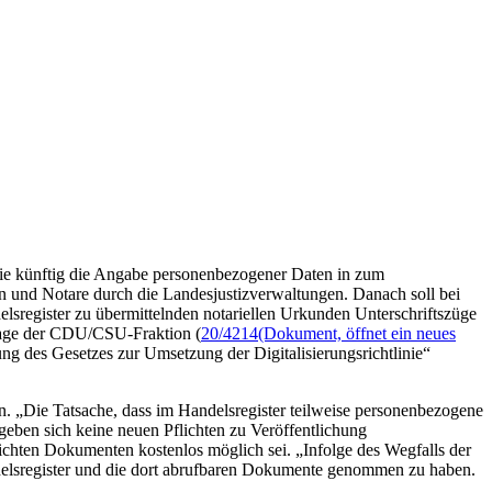
ie künftig die Angabe personenbezogener Daten in zum
n und Notare durch die Landesjustizverwaltungen. Danach soll bei
sregister zu übermittelnden notariellen Urkunden Unterschriftszüge
rage der CDU/CSU-Fraktion (
20/4214
(Dokument, öffnet ein neues
ng des Gesetzes zur Umsetzung der Digitalisierungsrichtlinie“
en. „Die Tatsache, dass im Handelsregister teilweise personenbezogene
geben sich keine neuen Pflichten zu Veröffentlichung
ichten Dokumenten kostenlos möglich sei. „Infolge des Wegfalls der
ndelsregister und die dort abrufbaren Dokumente genommen zu haben.