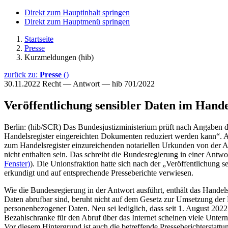
Direkt zum Hauptinhalt springen
Direkt zum Hauptmenü springen
Startseite
Presse
Kurzmeldungen (hib)
zurück zu:
Presse
()
30.11.2022
Recht — Antwort — hib 701/2022
Veröffentlichung sensibler Daten im Hande
Berlin: (hib/SCR) Das Bundesjustizministerium prüft nach Angaben 
Handelsregister eingereichten Dokumenten reduziert werden kann“. A
zum Handelsregister einzureichenden notariellen Urkunden von der A
nicht enthalten sein. Das schreibt die Bundesregierung in einer Antwor
Fenster)
). Die Unionsfraktion hatte sich nach der „Veröffentlichung
erkundigt und auf entsprechende Presseberichte verwiesen.
Wie die Bundesregierung in der Antwort ausführt, enthält das Handels
Daten abrufbar sind, beruht nicht auf dem Gesetz zur Umsetzung der 
personenbezogener Daten. Neu sei lediglich, dass seit 1. August 202
Bezahlschranke für den Abruf über das Internet scheinen viele Unte
Vor diesem Hintergrund ist auch die betreffende Presseberichterstatt