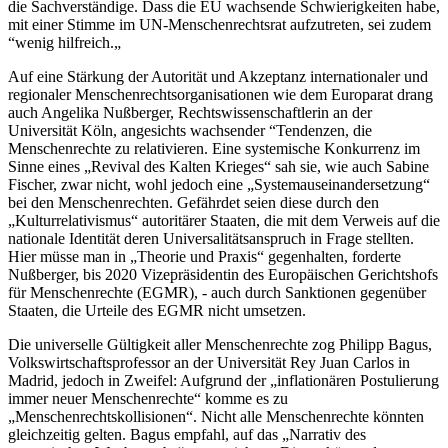
die Sachverständige. Dass die EU wachsende Schwierigkeiten habe,
mit einer Stimme im UN-Menschenrechtsrat aufzutreten, sei zudem
“wenig hilfreich.„
Auf eine Stärkung der Autorität und Akzeptanz internationaler und
regionaler Menschenrechtsorganisationen wie dem Europarat drang
auch Angelika Nußberger, Rechtswissenschaftlerin an der
Universität Köln, angesichts wachsender “Tendenzen, die
Menschenrechte zu relativieren. Eine systemische Konkurrenz im
Sinne eines „Revival des Kalten Krieges“ sah sie, wie auch Sabine
Fischer, zwar nicht, wohl jedoch eine „Systemauseinandersetzung“
bei den Menschenrechten. Gefährdet seien diese durch den
„Kulturrelativismus“ autoritärer Staaten, die mit dem Verweis auf die
nationale Identität deren Universalitätsanspruch in Frage stellten.
Hier müsse man in „Theorie und Praxis“ gegenhalten, forderte
Nußberger, bis 2020 Vizepräsidentin des Europäischen Gerichtshofs
für Menschenrechte (EGMR), - auch durch Sanktionen gegenüber
Staaten, die Urteile des EGMR nicht umsetzen.
Die universelle Gültigkeit aller Menschenrechte zog Philipp Bagus,
Volkswirtschaftsprofessor an der Universität Rey Juan Carlos in
Madrid, jedoch in Zweifel: Aufgrund der „inflationären Postulierung
immer neuer Menschenrechte“ komme es zu
„Menschenrechtskollisionen“. Nicht alle Menschenrechte könnten
gleichzeitig gelten. Bagus empfahl, auf das „Narrativ des