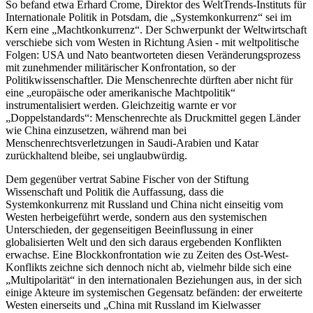
So befand etwa Erhard Crome, Direktor des WeltTrends-Instituts für
Internationale Politik in Potsdam, die „Systemkonkurrenz“ sei im
Kern eine „Machtkonkurrenz“. Der Schwerpunkt der Weltwirtschaft
verschiebe sich vom Westen in Richtung Asien - mit weltpolitische
Folgen: USA und Nato beantworteten diesen Veränderungsprozess
mit zunehmender militärischer Konfrontation, so der
Politikwissenschaftler. Die Menschenrechte dürften aber nicht für
eine „europäische oder amerikanische Machtpolitik“
instrumentalisiert werden. Gleichzeitig warnte er vor
„Doppelstandards“: Menschenrechte als Druckmittel gegen Länder
wie China einzusetzen, während man bei
Menschenrechtsverletzungen in Saudi-Arabien und Katar
zurückhaltend bleibe, sei unglaubwürdig.
Dem gegenüber vertrat Sabine Fischer von der Stiftung
Wissenschaft und Politik die Auffassung, dass die
Systemkonkurrenz mit Russland und China nicht einseitig vom
Westen herbeigeführt werde, sondern aus den systemischen
Unterschieden, der gegenseitigen Beeinflussung in einer
globalisierten Welt und den sich daraus ergebenden Konflikten
erwachse. Eine Blockkonfrontation wie zu Zeiten des Ost-West-
Konflikts zeichne sich dennoch nicht ab, vielmehr bilde sich eine
„Multipolarität“ in den internationalen Beziehungen aus, in der sich
einige Akteure im systemischen Gegensatz befänden: der erweiterte
Westen einerseits und „China mit Russland im Kielwasser