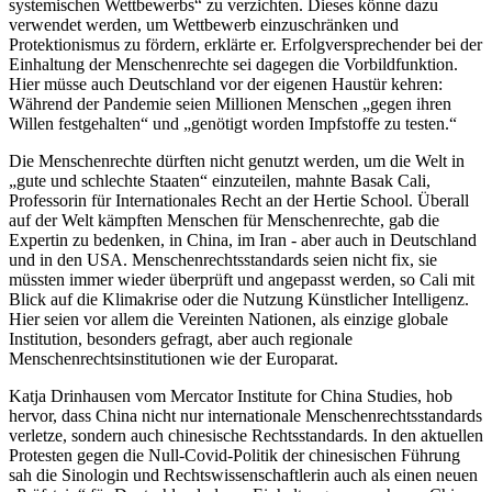
systemischen Wettbewerbs“ zu verzichten. Dieses könne dazu
verwendet werden, um Wettbewerb einzuschränken und
Protektionismus zu fördern, erklärte er. Erfolgversprechender bei der
Einhaltung der Menschenrechte sei dagegen die Vorbildfunktion.
Hier müsse auch Deutschland vor der eigenen Haustür kehren:
Während der Pandemie seien Millionen Menschen „gegen ihren
Willen festgehalten“ und „genötigt worden Impfstoffe zu testen.“
Die Menschenrechte dürften nicht genutzt werden, um die Welt in
„gute und schlechte Staaten“ einzuteilen, mahnte Basak Cali,
Professorin für Internationales Recht an der Hertie School. Überall
auf der Welt kämpften Menschen für Menschenrechte, gab die
Expertin zu bedenken, in China, im Iran - aber auch in Deutschland
und in den USA. Menschenrechtsstandards seien nicht fix, sie
müssten immer wieder überprüft und angepasst werden, so Cali mit
Blick auf die Klimakrise oder die Nutzung Künstlicher Intelligenz.
Hier seien vor allem die Vereinten Nationen, als einzige globale
Institution, besonders gefragt, aber auch regionale
Menschenrechtsinstitutionen wie der Europarat.
Katja Drinhausen vom Mercator Institute for China Studies, hob
hervor, dass China nicht nur internationale Menschenrechtsstandards
verletze, sondern auch chinesische Rechtsstandards. In den aktuellen
Protesten gegen die Null-Covid-Politik der chinesischen Führung
sah die Sinologin und Rechtswissenschaftlerin auch als einen neuen