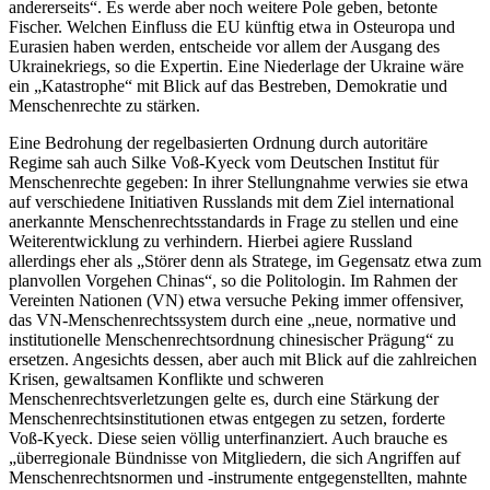
andererseits“. Es werde aber noch weitere Pole geben, betonte
Fischer. Welchen Einfluss die EU künftig etwa in Osteuropa und
Eurasien haben werden, entscheide vor allem der Ausgang des
Ukrainekriegs, so die Expertin. Eine Niederlage der Ukraine wäre
ein „Katastrophe“ mit Blick auf das Bestreben, Demokratie und
Menschenrechte zu stärken.
Eine Bedrohung der regelbasierten Ordnung durch autoritäre
Regime sah auch Silke Voß-Kyeck vom Deutschen Institut für
Menschenrechte gegeben: In ihrer Stellungnahme verwies sie etwa
auf verschiedene Initiativen Russlands mit dem Ziel international
anerkannte Menschenrechtsstandards in Frage zu stellen und eine
Weiterentwicklung zu verhindern. Hierbei agiere Russland
allerdings eher als „Störer denn als Stratege, im Gegensatz etwa zum
planvollen Vorgehen Chinas“, so die Politologin. Im Rahmen der
Vereinten Nationen (VN) etwa versuche Peking immer offensiver,
das VN-Menschenrechtssystem durch eine „neue, normative und
institutionelle Menschenrechtsordnung chinesischer Prägung“ zu
ersetzen. Angesichts dessen, aber auch mit Blick auf die zahlreichen
Krisen, gewaltsamen Konflikte und schweren
Menschenrechtsverletzungen gelte es, durch eine Stärkung der
Menschenrechtsinstitutionen etwas entgegen zu setzen, forderte
Voß-Kyeck. Diese seien völlig unterfinanziert. Auch brauche es
„überregionale Bündnisse von Mitgliedern, die sich Angriffen auf
Menschenrechtsnormen und -instrumente entgegenstellten, mahnte