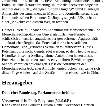
„Prüfstein“ für Deutschland, deren Einhaltung anzumahnen. Chinas
Politik sei eine Herausforderung, räumte die Sachverständige ein
und riet dazu, sich „Strategien für den Umgang“ damit zuzulegen.
Angesichts des zunehmenden Macht- und Kontrollanspruchs der
Kommunistischen Partei unter Xi Jinping sei jedenfalls nicht mit
einer „Abkehr“ von diesem Weg zu rechnen.
Heiner Bielefeldt, Inhaber des Lehrstuhls für Menschenrechte und
Menschenrechtspolitik der Universität Erlangen-Nürnberg,
schließlich unterstrich angesichts der gewachsenen Aggressivität
autokratischer Regime das Potenzial der rechtsstaatlichen
Demokratie, sich „kritisches Vertrauen zu erarbeiten“. Dieses
Potenzial dürfe nicht kleingeredet werden, so der Theologe und
Historiker in seiner Stellungnahme. Autokratien hätten dieses
Potenzial nicht, müssten stattdessen von ihren Bevölkerungen
blindes Vertrauen abverlangen. Dass die Attraktivität der
Menschenrechte trotz aller Angriffe „ungebrochen“ sei, zeige sich
dieser Tage wieder - auf den Straßen im Iran ebenso wie in China.
Herausgeber
Deutscher Bundestag, Parlamentsnachrichten
Verantwortlich:
Frank Bergmann (V.i.S.d.P.)
Redaktion:
Lisa Brüßler, Claudia Heine, Alexander Heinrich