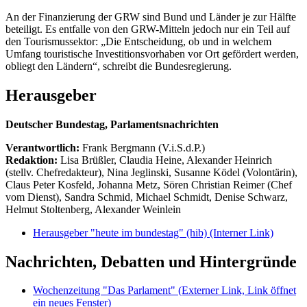
An der Finanzierung der GRW sind Bund und Länder je zur Hälfte
beteiligt. Es entfalle von den GRW-Mitteln jedoch nur ein Teil auf
den Tourismussektor: „Die Entscheidung, ob und in welchem
Umfang touristische Investitionsvorhaben vor Ort gefördert werden,
obliegt den Ländern“, schreibt die Bundesregierung.
Herausgeber
Deutscher Bundestag, Parlamentsnachrichten
Verantwortlich:
Frank Bergmann (V.i.S.d.P.)
Redaktion:
Lisa Brüßler, Claudia Heine, Alexander Heinrich
(stellv. Chefredakteur), Nina Jeglinski,
Susanne Ködel (Volontärin),
Claus Peter Kosfeld, Johanna Metz, Sören Christian Reimer (Chef
vom Dienst), Sandra Schmid, Michael Schmidt, Denise Schwarz,
Helmut Stoltenberg, Alexander Weinlein
Herausgeber "heute im bundestag" (hib)
(Interner Link)
Nachrichten, Debatten und Hintergründe
Wochenzeitung "Das Parlament"
(Externer Link, Link öffnet
ein neues Fenster)