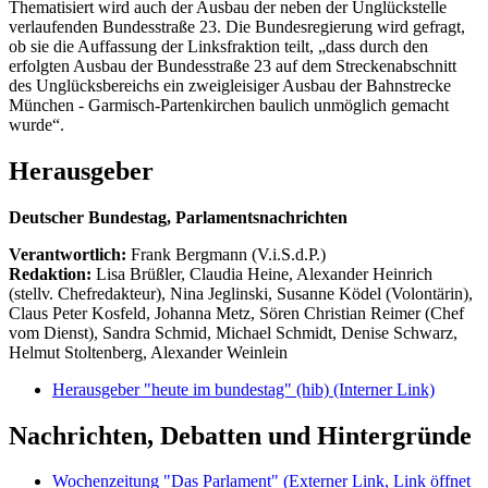
Thematisiert wird auch der Ausbau der neben der Unglückstelle
verlaufenden Bundesstraße 23. Die Bundesregierung wird gefragt,
ob sie die Auffassung der Linksfraktion teilt, „dass durch den
erfolgten Ausbau der Bundesstraße 23 auf dem Streckenabschnitt
des Unglücksbereichs ein zweigleisiger Ausbau der Bahnstrecke
München - Garmisch-Partenkirchen baulich unmöglich gemacht
wurde“.
Herausgeber
Deutscher Bundestag, Parlamentsnachrichten
Verantwortlich:
Frank Bergmann (V.i.S.d.P.)
Redaktion:
Lisa Brüßler, Claudia Heine, Alexander Heinrich
(stellv. Chefredakteur), Nina Jeglinski,
Susanne Ködel (Volontärin),
Claus Peter Kosfeld, Johanna Metz, Sören Christian Reimer (Chef
vom Dienst), Sandra Schmid, Michael Schmidt, Denise Schwarz,
Helmut Stoltenberg, Alexander Weinlein
Herausgeber "heute im bundestag" (hib)
(Interner Link)
Nachrichten, Debatten und Hintergründe
Wochenzeitung "Das Parlament"
(Externer Link, Link öffnet