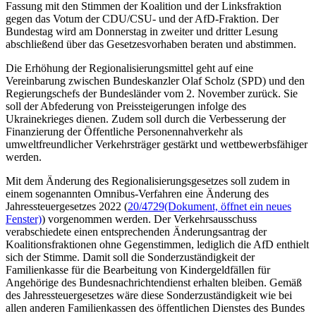
Fassung mit den Stimmen der Koalition und der Linksfraktion
gegen das Votum der CDU/CSU- und der AfD-Fraktion. Der
Bundestag wird am Donnerstag in zweiter und dritter Lesung
abschließend über das Gesetzesvorhaben beraten und abstimmen.
Die Erhöhung der Regionalisierungsmittel geht auf eine
Vereinbarung zwischen Bundeskanzler Olaf Scholz (SPD) und den
Regierungschefs der Bundesländer vom 2. November zurück. Sie
soll der Abfederung von Preissteigerungen infolge des
Ukrainekrieges dienen. Zudem soll durch die Verbesserung der
Finanzierung der Öffentliche Personennahverkehr als
umweltfreundlicher Verkehrsträger gestärkt und wettbewerbsfähiger
werden.
Mit dem Änderung des Regionalisierungsgesetzes soll zudem in
einem sogenannten Omnibus-Verfahren eine Änderung des
Jahressteuergesetzes 2022 (
20/4729
(Dokument, öffnet ein neues
Fenster)
) vorgenommen werden. Der Verkehrsausschuss
verabschiedete einen entsprechenden Änderungsantrag der
Koalitionsfraktionen ohne Gegenstimmen, lediglich die AfD enthielt
sich der Stimme. Damit soll die Sonderzuständigkeit der
Familienkasse für die Bearbeitung von Kindergeldfällen für
Angehörige des Bundesnachrichtendienst erhalten bleiben. Gemäß
des Jahressteuergesetzes wäre diese Sonderzuständigkeit wie bei
allen anderen Familienkassen des öffentlichen Dienstes des Bundes