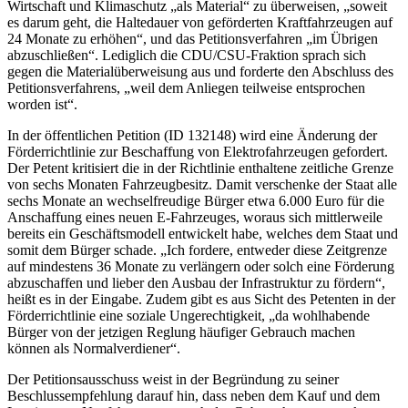
Wirtschaft und Klimaschutz „als Material“ zu überweisen, „soweit
es darum geht, die Haltedauer von geförderten Kraftfahrzeugen auf
24 Monate zu erhöhen“, und das Petitionsverfahren „im Übrigen
abzuschließen“. Lediglich die CDU/CSU-Fraktion sprach sich
gegen die Materialüberweisung aus und forderte den Abschluss des
Petitionsverfahrens, „weil dem Anliegen teilweise entsprochen
worden ist“.
In der öffentlichen Petition (ID 132148) wird eine Änderung der
Förderrichtlinie zur Beschaffung von Elektrofahrzeugen gefordert.
Der Petent kritisiert die in der Richtlinie enthaltene zeitliche Grenze
von sechs Monaten Fahrzeugbesitz. Damit verschenke der Staat alle
sechs Monate an wechselfreudige Bürger etwa 6.000 Euro für die
Anschaffung eines neuen E-Fahrzeuges, woraus sich mittlerweile
bereits ein Geschäftsmodell entwickelt habe, welches dem Staat und
somit dem Bürger schade. „Ich fordere, entweder diese Zeitgrenze
auf mindestens 36 Monate zu verlängern oder solch eine Förderung
abzuschaffen und lieber den Ausbau der Infrastruktur zu fördern“,
heißt es in der Eingabe. Zudem gibt es aus Sicht des Petenten in der
Förderrichtlinie eine soziale Ungerechtigkeit, „da wohlhabende
Bürger von der jetzigen Reglung häufiger Gebrauch machen
können als Normalverdiener“.
Der Petitionsausschuss weist in der Begründung zu seiner
Beschlussempfehlung darauf hin, dass neben dem Kauf und dem