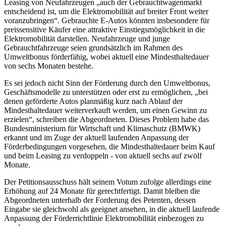
Leasing von Neufahrzeugen „auch der Gebrauchtwagenmarkt
entscheidend ist, um die Elektromobilität auf breiter Front weiter
voranzubringen“. Gebrauchte E-Autos könnten insbesondere für
preissensitive Käufer eine attraktive Einstiegsmöglichkeit in die
Elektromobilität darstellen. Neufahrzeuge und junge
Gebrauchtfahrzeuge seien grundsätzlich im Rahmen des
Umweltbonus förderfähig, wobei aktuell eine Mindesthaltedauer
von sechs Monaten bestehe.
Es sei jedoch nicht Sinn der Förderung durch den Umweltbonus,
Geschäftsmodelle zu unterstützen oder erst zu ermöglichen, „bei
denen geförderte Autos planmäßig kurz nach Ablauf der
Mindesthaltedauer weiterverkauft werden, um einen Gewinn zu
erzielen“, schreiben die Abgeordneten. Dieses Problem habe das
Bundesministerium für Wirtschaft und Klimaschutz (BMWK)
erkannt und im Zuge der aktuell laufenden Anpassung der
Förderbedingungen vorgesehen, die Mindesthaltedauer beim Kauf
und beim Leasing zu verdoppeln - von aktuell sechs auf zwölf
Monate.
Der Petitionsausschuss hält seinem Votum zufolge allerdings eine
Erhöhung auf 24 Monate für gerechtfertigt. Damit bleiben die
Abgeordneten unterhalb der Forderung des Petenten, dessen
Eingabe sie gleichwohl als geeignet ansehen, in die aktuell laufende
Anpassung der Förderrichtlinie Elektromobilität einbezogen zu