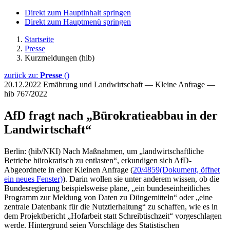
Direkt zum Hauptinhalt springen
Direkt zum Hauptmenü springen
Startseite
Presse
Kurzmeldungen (hib)
zurück zu:
Presse
()
20.12.2022
Ernährung und Landwirtschaft — Kleine Anfrage —
hib 767/2022
AfD fragt nach „Bürokratieabbau in der
Landwirtschaft“
Berlin: (hib/NKI) Nach Maßnahmen, um „landwirtschaftliche
Betriebe bürokratisch zu entlasten“, erkundigen sich AfD-
Abgeordnete in einer Kleinen Anfrage (
20/4859
(Dokument, öffnet
ein neues Fenster)
). Darin wollen sie unter anderem wissen, ob die
Bundesregierung beispielsweise plane, „ein bundeseinheitliches
Programm zur Meldung von Daten zu Düngemitteln“ oder „eine
zentrale Datenbank für die Nutztierhaltung“ zu schaffen, wie es in
dem Projektbericht „Hofarbeit statt Schreibtischzeit“ vorgeschlagen
werde. Hintergrund seien Vorschläge des Statistischen