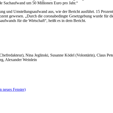
nde Sachaufwand um 50 Millionen Euro pro Jahr.“
ng und Umstellungsaufwand aus, wie der Bericht ausführt. 15 Prozen
ozent gewesen. „Durch die coronabedingte Gesetzgebung wurde für die
aufwands für die Wirtschaft“, heißt es in dem Bericht.
 Chefredakteur), Nina Jeglinski,
Susanne Ködel (Volontärin),
Claus Pet
rg, Alexander Weinlein
n neues Fenster)