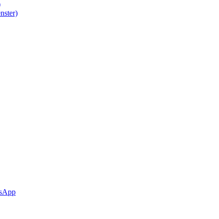
)
nster)
sApp