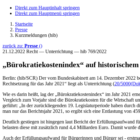
Direkt zum Hauptinhalt springen
Direkt zum Hauptmenü springen
Startseite
Presse
Kurzmeldungen (hib)
zurück zu:
Presse
()
21.12.2022
Recht — Unterrichtung — hib 769/2022
„Bürokratiekostenindex“ auf historischem
Berlin: (hib/SCR) Der vom Bundeskabinett am 14. Dezember 2022 bes
Rechtsetzung für das Jahr 2021“ liegt als Unterrichtung (
20/5000
(Dok
Wie es darin heißt, lag der „Bürokratiekostenindex“ im Jahr 2021 erne
Vergleich zum Vorjahr sind die Bürokratiekosten für die Wirtschaft 
geführt: „In der zurückliegenden 19. Legislaturperiode haben durch 
man nur das Berichtsjahr 2021, so ergibt sich eine Entlastung von 45
Deutlich gestiegen ist hingegen laut Bericht der Erfüllungsaufwand
belasten diese mit zusätzlich rund 4,4 Milliarden Euro. Damit wurde 
Auch der Erfüllungsaufwand für Bürgerinnen und Bürger sei - erstma