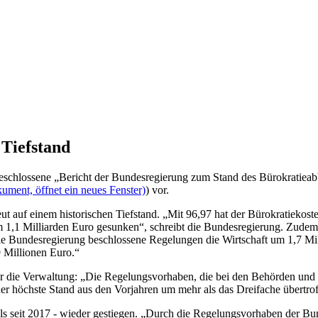
 Tiefstand
chlossene „Bericht der Bundesregierung zum Stand des Bürokratieabb
ument, öffnet ein neues Fenster)
) vor.
ut auf einem historischen Tiefstand. „Mit 96,97 hat der Bürokratiekoste
um 1,1 Milliarden Euro gesunken“, schreibt die Bundesregierung. Zude
die Bundesregierung beschlossene Regelungen die Wirtschaft um 1,7 Mil
9 Millionen Euro.“
 für die Verwaltung: „Die Regelungsvorhaben, die bei den Behörden un
der höchste Stand aus den Vorjahren um mehr als das Dreifache übertrof
ls seit 2017 - wieder gestiegen. „Durch die Regelungsvorhaben der B