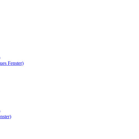
)
ues Fenster)
)
nster)