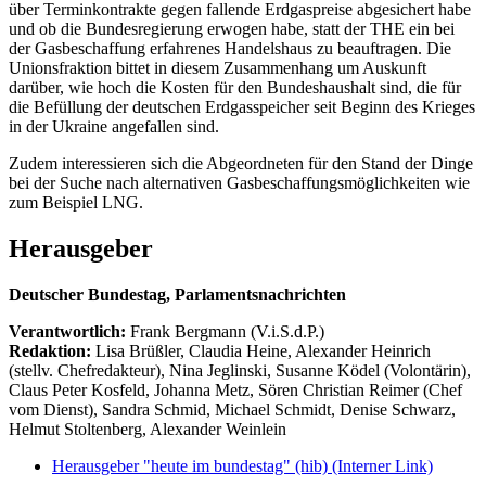
über Terminkontrakte gegen fallende Erdgaspreise abgesichert habe
und ob die Bundesregierung erwogen habe, statt der THE ein bei
der Gasbeschaffung erfahrenes Handelshaus zu beauftragen. Die
Unionsfraktion bittet in diesem Zusammenhang um Auskunft
darüber, wie hoch die Kosten für den Bundeshaushalt sind, die für
die Befüllung der deutschen Erdgasspeicher seit Beginn des Krieges
in der Ukraine angefallen sind.
Zudem interessieren sich die Abgeordneten für den Stand der Dinge
bei der Suche nach alternativen Gasbeschaffungsmöglichkeiten wie
zum Beispiel LNG.
Herausgeber
Deutscher Bundestag, Parlamentsnachrichten
Verantwortlich:
Frank Bergmann (V.i.S.d.P.)
Redaktion:
Lisa Brüßler, Claudia Heine, Alexander Heinrich
(stellv. Chefredakteur), Nina Jeglinski,
Susanne Ködel (Volontärin),
Claus Peter Kosfeld, Johanna Metz, Sören Christian Reimer (Chef
vom Dienst), Sandra Schmid, Michael Schmidt, Denise Schwarz,
Helmut Stoltenberg, Alexander Weinlein
Herausgeber "heute im bundestag" (hib)
(Interner Link)