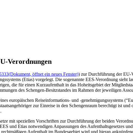
 EU-Verordnungen
5333
(Dokument, öffnet ein neues Fenster)
) zur Durchführung der EU-V
gssystems (Etias) vorgelegt. Die sogenannte EES-Verordnung sieht lau
gen, die für einen Kurzaufenthalt in das Hoheitsgebiet der Mitgliedst
stimmungen des Schengen-Besitzstandes im Rahmen der jeweiligen Ass
eines europäischen Reiseinformations- und -genehmigungssystems (“Eur
tstaatsangehöriger zur Einreise in den Schengenraum berechtigt ist und ob
.
ze mit speziellen Vorschriften zur Durchführung der beiden Verordnun
ES und Etias notwendigen Anpassungen des Aufenthaltsgesetzes und wei
en rechtmäßigen Aufenthalt im Bundesgebiet wird und hieran anknüpfe