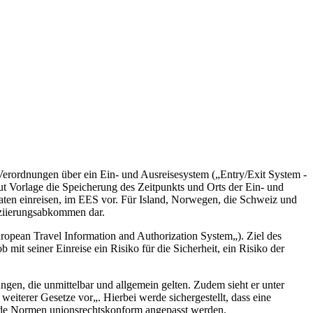
erordnungen über ein Ein- und Ausreisesystem („Entry/Exit System -
t Vorlage die Speicherung des Zeitpunkts und Orts der Ein- und
aaten einreisen, im EES vor. Für Island, Norwegen, die Schweiz und
oziierungsabkommen dar.
opean Travel Information and Authorization System„). Ziel des
 mit seiner Einreise ein Risiko für die Sicherheit, ein Risiko der
gen, die unmittelbar und allgemein gelten. Zudem sieht er unter
terer Gesetze vor„. Hierbei werde sichergestellt, dass eine
nde Normen unionsrechtskonform angepasst werden.