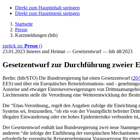
Direkt zum Hauptinhalt springen
Direkt zum Hauptmenü springen
Startseite
Presse
Kurzmeldungen (hib)
zurück zu:
Presse
()
23.01.2023
Inneres und Heimat — Gesetzentwurf — hib 48/2023
Gesetzentwurf zur Durchführung zweier
Berlin: (hib/STO) Die Bundesregierung hat einen Gesetzentwurf (
20/
EES) und über ein Europäisches Reiseinformations- und - genehmigun
Ausreise und etwaiger Einreiseverweigerungen von Drittstaatsangehöri
Liechtenstein stelle die Verordnung eine Weiterentwicklung der Be
Die “Etias-Verordnung„ regelt den Angaben zufolge die Einrichtung 
Systems sei, festzustellen, “ob ein von der Visumpflicht befreiter Drit
illegalen Einwanderung oder ein hohes Epidemierisiko verbunden ist„
Der Gesetzentwurf enthält laut Bundesregierung zwei neue Stammgeset
anderem “die infolge der Einführung der europäischen Mechanismen E
erforderliche europäische Reisegenehmigung Voraussetzung für ein