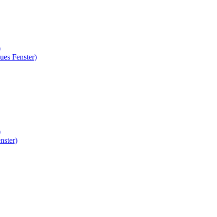
)
ues Fenster)
)
nster)