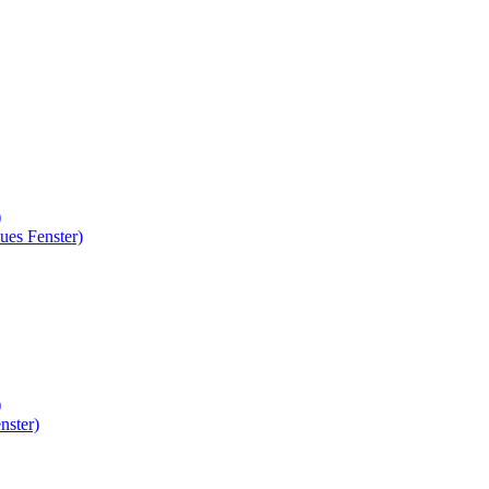
)
ues Fenster)
)
nster)