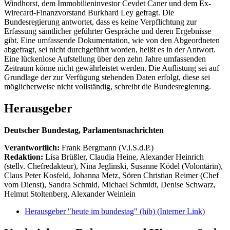
Windhorst, dem Immobilieninvestor Cevdet Caner und dem Ex-
Wirecard-Finanzvorstand Burkhard Ley gefragt. Die
Bundesregierung antwortet, dass es keine Verpflichtung zur
Erfassung sämtlicher geführter Gespräche und deren Ergebnisse
gibt. Eine umfassende Dokumentation, wie von den Abgeordneten
abgefragt, sei nicht durchgeführt worden, heißt es in der Antwort.
Eine lückenlose Aufstellung über den zehn Jahre umfassenden
Zeitraum könne nicht gewährleistet werden. Die Auflistung sei auf
Grundlage der zur Verfügung stehenden Daten erfolgt, diese sei
möglicherweise nicht vollständig, schreibt die Bundesregierung.
Herausgeber
Deutscher Bundestag, Parlamentsnachrichten
Verantwortlich:
Frank Bergmann (V.i.S.d.P.)
Redaktion:
Lisa Brüßler, Claudia Heine, Alexander Heinrich
(stellv. Chefredakteur), Nina Jeglinski,
Susanne Ködel (Volontärin),
Claus Peter Kosfeld, Johanna Metz, Sören Christian Reimer (Chef
vom Dienst), Sandra Schmid, Michael Schmidt, Denise Schwarz,
Helmut Stoltenberg, Alexander Weinlein
Herausgeber "heute im bundestag" (hib)
(Interner Link)