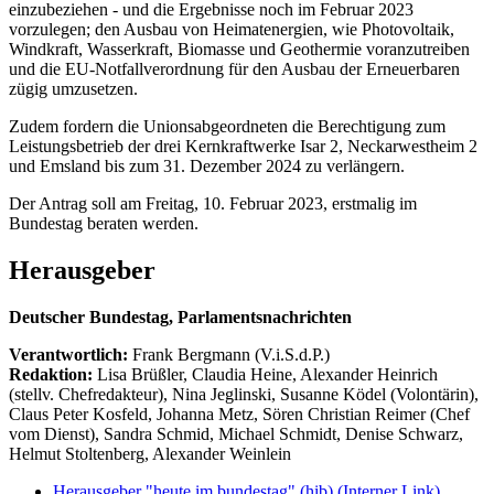
einzubeziehen - und die Ergebnisse noch im Februar 2023
vorzulegen; den Ausbau von Heimatenergien, wie Photovoltaik,
Windkraft, Wasserkraft, Biomasse und Geothermie voranzutreiben
und die EU-Notfallverordnung für den Ausbau der Erneuerbaren
zügig umzusetzen.
Zudem fordern die Unionsabgeordneten die Berechtigung zum
Leistungsbetrieb der drei Kernkraftwerke Isar 2, Neckarwestheim 2
und Emsland bis zum 31. Dezember 2024 zu verlängern.
Der Antrag soll am Freitag, 10. Februar 2023, erstmalig im
Bundestag beraten werden.
Herausgeber
Deutscher Bundestag, Parlamentsnachrichten
Verantwortlich:
Frank Bergmann (V.i.S.d.P.)
Redaktion:
Lisa Brüßler, Claudia Heine, Alexander Heinrich
(stellv. Chefredakteur), Nina Jeglinski,
Susanne Ködel (Volontärin),
Claus Peter Kosfeld, Johanna Metz, Sören Christian Reimer (Chef
vom Dienst), Sandra Schmid, Michael Schmidt, Denise Schwarz,
Helmut Stoltenberg, Alexander Weinlein
Herausgeber "heute im bundestag" (hib)
(Interner Link)