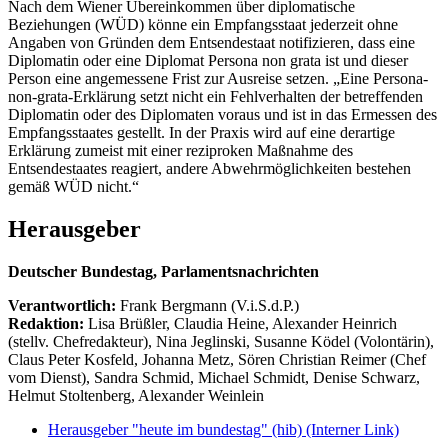
Nach dem Wiener Übereinkommen über diplomatische
Beziehungen (WÜD) könne ein Empfangsstaat jederzeit ohne
Angaben von Gründen dem Entsendestaat notifizieren, dass eine
Diplomatin oder eine Diplomat Persona non grata ist und dieser
Person eine angemessene Frist zur Ausreise setzen. „Eine Persona-
non-grata-Erklärung setzt nicht ein Fehlverhalten der betreffenden
Diplomatin oder des Diplomaten voraus und ist in das Ermessen des
Empfangsstaates gestellt. In der Praxis wird auf eine derartige
Erklärung zumeist mit einer reziproken Maßnahme des
Entsendestaates reagiert, andere Abwehrmöglichkeiten bestehen
gemäß WÜD nicht.“
Herausgeber
Deutscher Bundestag, Parlamentsnachrichten
Verantwortlich:
Frank Bergmann (V.i.S.d.P.)
Redaktion:
Lisa Brüßler, Claudia Heine, Alexander Heinrich
(stellv. Chefredakteur), Nina Jeglinski,
Susanne Ködel (Volontärin),
Claus Peter Kosfeld, Johanna Metz, Sören Christian Reimer (Chef
vom Dienst), Sandra Schmid, Michael Schmidt, Denise Schwarz,
Helmut Stoltenberg, Alexander Weinlein
Herausgeber "heute im bundestag" (hib)
(Interner Link)