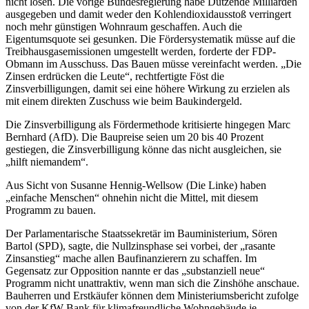
nicht lösen. Die vorige Bundesregierung habe Dutzende Milliarden
ausgegeben und damit weder den Kohlendioxidausstoß verringert
noch mehr günstigen Wohnraum geschaffen. Auch die
Eigentumsquote sei gesunken. Die Fördersystematik müsse auf die
Treibhausgasemissionen umgestellt werden, forderte der FDP-
Obmann im Ausschuss. Das Bauen müsse vereinfacht werden. „Die
Zinsen erdrücken die Leute“, rechtfertigte Föst die
Zinsverbilligungen, damit sei eine höhere Wirkung zu erzielen als
mit einem direkten Zuschuss wie beim Baukindergeld.
Die Zinsverbilligung als Fördermethode kritisierte hingegen Marc
Bernhard (AfD). Die Baupreise seien um 20 bis 40 Prozent
gestiegen, die Zinsverbilligung könne das nicht ausgleichen, sie
„hilft niemandem“.
Aus Sicht von Susanne Hennig-Wellsow (Die Linke) haben
„einfache Menschen“ ohnehin nicht die Mittel, mit diesem
Programm zu bauen.
Der Parlamentarische Staatssekretär im Bauministerium, Sören
Bartol (SPD), sagte, die Nullzinsphase sei vorbei, der „rasante
Zinsanstieg“ mache allen Baufinanzierern zu schaffen. Im
Gegensatz zur Opposition nannte er das „substanziell neue“
Programm nicht unattraktiv, wenn man sich die Zinshöhe anschaue.
Bauherren und Erstkäufer können dem Ministeriumsbericht zufolge
von der KfW-Bank für klimafreundliche Wohngebäude je