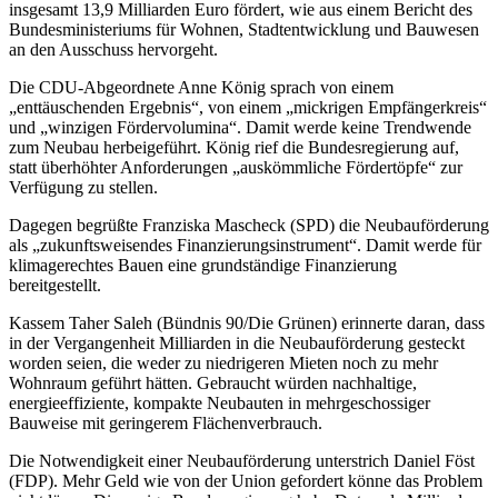
insgesamt 13,9 Milliarden Euro fördert, wie aus einem Bericht des
Bundesministeriums für Wohnen, Stadtentwicklung und Bauwesen
an den Ausschuss hervorgeht.
Die CDU-Abgeordnete Anne König sprach von einem
„enttäuschenden Ergebnis“, von einem „mickrigen Empfängerkreis“
und „winzigen Fördervolumina“. Damit werde keine Trendwende
zum Neubau herbeigeführt. König rief die Bundesregierung auf,
statt überhöhter Anforderungen „auskömmliche Fördertöpfe“ zur
Verfügung zu stellen.
Dagegen begrüßte Franziska Mascheck (SPD) die Neubauförderung
als „zukunftsweisendes Finanzierungsinstrument“. Damit werde für
klimagerechtes Bauen eine grundständige Finanzierung
bereitgestellt.
Kassem Taher Saleh (Bündnis 90/Die Grünen) erinnerte daran, dass
in der Vergangenheit Milliarden in die Neubauförderung gesteckt
worden seien, die weder zu niedrigeren Mieten noch zu mehr
Wohnraum geführt hätten. Gebraucht würden nachhaltige,
energieeffiziente, kompakte Neubauten in mehrgeschossiger
Bauweise mit geringerem Flächenverbrauch.
Die Notwendigkeit einer Neubauförderung unterstrich Daniel Föst
(FDP). Mehr Geld wie von der Union gefordert könne das Problem