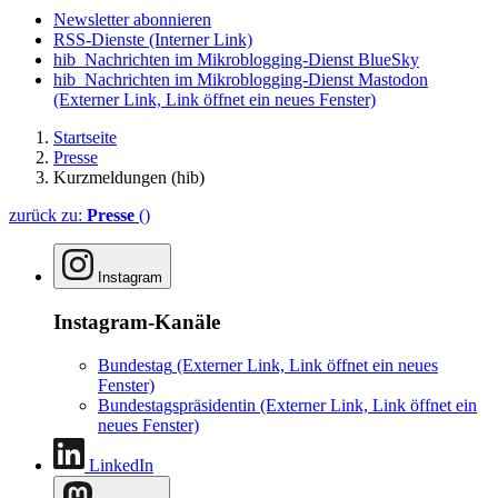
Newsletter abonnieren
RSS-Dienste
(Interner Link)
hib_Nachrichten im Mikroblogging-Dienst BlueSky
hib_Nachrichten im Mikroblogging-Dienst Mastodon
(Externer Link, Link öffnet ein neues Fenster)
Startseite
Presse
Kurzmeldungen (hib)
zurück zu:
Presse
()
Instagram
Instagram-Kanäle
Bundestag
(Externer Link, Link öffnet ein neues
Fenster)
Bundestagspräsidentin
(Externer Link, Link öffnet ein
neues Fenster)
LinkedIn