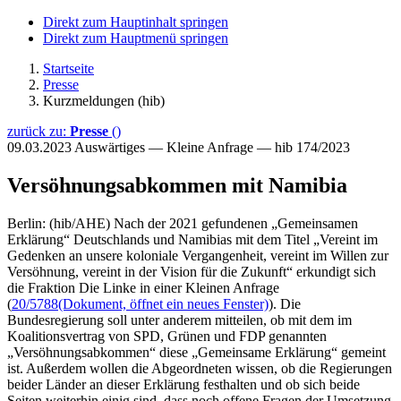
Direkt zum Hauptinhalt springen
Direkt zum Hauptmenü springen
Startseite
Presse
Kurzmeldungen (hib)
zurück zu:
Presse
()
09.03.2023
Auswärtiges — Kleine Anfrage — hib 174/2023
Versöhnungsabkommen mit Namibia
Berlin: (hib/AHE) Nach der 2021 gefundenen „Gemeinsamen
Erklärung“ Deutschlands und Namibias mit dem Titel „Vereint im
Gedenken an unsere koloniale Vergangenheit, vereint im Willen zur
Versöhnung, vereint in der Vision für die Zukunft“ erkundigt sich
die Fraktion Die Linke in einer Kleinen Anfrage
(
20/5788
(Dokument, öffnet ein neues Fenster)
). Die
Bundesregierung soll unter anderem mitteilen, ob mit dem im
Koalitionsvertrag von SPD, Grünen und FDP genannten
„Versöhnungsabkommen“ diese „Gemeinsame Erklärung“ gemeint
ist. Außerdem wollen die Abgeordneten wissen, ob die Regierungen
beider Länder an dieser Erklärung festhalten und ob sich beide
Seiten weiterhin einig sind, dass noch offene Fragen der Umsetzung