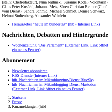
(stellv. Chefredakteur), Nina Jeglinski,
Susanne Ködel (Volontärin),
Claus Peter Kosfeld, Johanna Metz, Sören Christian Reimer (Chef
vom Dienst), Sandra Schmid, Michael Schmidt, Denise Schwarz,
Helmut Stoltenberg, Alexander Weinlein
Herausgeber "heute im bundestag" (hib)
(Interner Link)
Nachrichten, Debatten und Hintergründe
Wochenzeitung "Das Parlament"
(Externer Link, Link öffnet
ein neues Fenster)
Abonnement
Newsletter abonnieren
RSS-Dienste
(Interner Link)
hib_Nachrichten im Mikroblogging-Dienst BlueSky
hib_Nachrichten im Mikroblogging-Dienst Mastodon
(Externer Link, Link öffnet ein neues Fenster)
Startseite
Presse
Kurzmeldungen (hib)