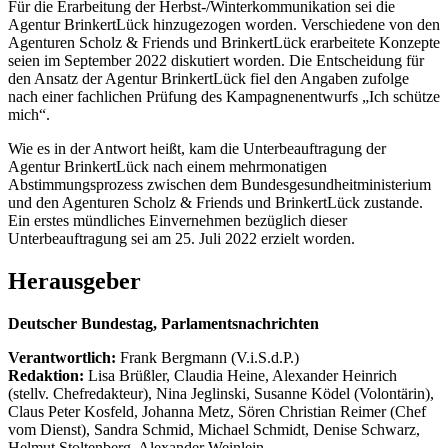
Für die Erarbeitung der Herbst-/Winterkommunikation sei die
Agentur BrinkertLück hinzugezogen worden. Verschiedene von den
Agenturen Scholz & Friends und BrinkertLück erarbeitete Konzepte
seien im September 2022 diskutiert worden. Die Entscheidung für
den Ansatz der Agentur BrinkertLück fiel den Angaben zufolge
nach einer fachlichen Prüfung des Kampagnenentwurfs „Ich schütze
mich“.
Wie es in der Antwort heißt, kam die Unterbeauftragung der
Agentur BrinkertLück nach einem mehrmonatigen
Abstimmungsprozess zwischen dem Bundesgesundheitministerium
und den Agenturen Scholz & Friends und BrinkertLück zustande.
Ein erstes mündliches Einvernehmen bezüglich dieser
Unterbeauftragung sei am 25. Juli 2022 erzielt worden.
Herausgeber
Deutscher Bundestag, Parlamentsnachrichten
Verantwortlich:
Frank Bergmann (V.i.S.d.P.)
Redaktion:
Lisa Brüßler, Claudia Heine, Alexander Heinrich
(stellv. Chefredakteur), Nina Jeglinski,
Susanne Ködel (Volontärin),
Claus Peter Kosfeld, Johanna Metz, Sören Christian Reimer (Chef
vom Dienst), Sandra Schmid, Michael Schmidt, Denise Schwarz,
Helmut Stoltenberg, Alexander Weinlein