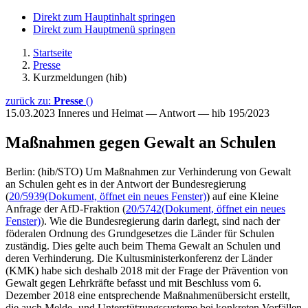
Direkt zum Hauptinhalt springen
Direkt zum Hauptmenü springen
Startseite
Presse
Kurzmeldungen (hib)
zurück zu:
Presse
()
15.03.2023
Inneres und Heimat — Antwort — hib 195/2023
Maßnahmen gegen Gewalt an Schulen
Berlin: (hib/STO) Um Maßnahmen zur Verhinderung von Gewalt
an Schulen geht es in der Antwort der Bundesregierung
(
20/5939
(Dokument, öffnet ein neues Fenster)
) auf eine Kleine
Anfrage der AfD-Fraktion (
20/5742
(Dokument, öffnet ein neues
Fenster)
). Wie die Bundesregierung darin darlegt, sind nach der
föderalen Ordnung des Grundgesetzes die Länder für Schulen
zuständig. Dies gelte auch beim Thema Gewalt an Schulen und
deren Verhinderung. Die Kultusministerkonferenz der Länder
(KMK) habe sich deshalb 2018 mit der Frage der Prävention von
Gewalt gegen Lehrkräfte befasst und mit Beschluss vom 6.
Dezember 2018 eine entsprechende Maßnahmenübersicht erstellt,
die auch Melde- und Unterstützungssysteme bei konkreten Vorfällen