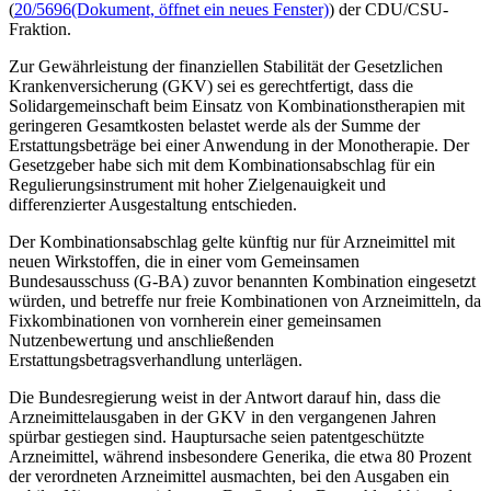
(
20/5696
(Dokument, öffnet ein neues Fenster)
) der CDU/CSU-
Fraktion.
Zur Gewährleistung der finanziellen Stabilität der Gesetzlichen
Krankenversicherung (GKV) sei es gerechtfertigt, dass die
Solidargemeinschaft beim Einsatz von Kombinationstherapien mit
geringeren Gesamtkosten belastet werde als der Summe der
Erstattungsbeträge bei einer Anwendung in der Monotherapie. Der
Gesetzgeber habe sich mit dem Kombinationsabschlag für ein
Regulierungsinstrument mit hoher Zielgenauigkeit und
differenzierter Ausgestaltung entschieden.
Der Kombinationsabschlag gelte künftig nur für Arzneimittel mit
neuen Wirkstoffen, die in einer vom Gemeinsamen
Bundesausschuss (G-BA) zuvor benannten Kombination eingesetzt
würden, und betreffe nur freie Kombinationen von Arzneimitteln, da
Fixkombinationen von vornherein einer gemeinsamen
Nutzenbewertung und anschließenden
Erstattungsbetragsverhandlung unterlägen.
Die Bundesregierung weist in der Antwort darauf hin, dass die
Arzneimittelausgaben in der GKV in den vergangenen Jahren
spürbar gestiegen sind. Hauptursache seien patentgeschützte
Arzneimittel, während insbesondere Generika, die etwa 80 Prozent
der verordneten Arzneimittel ausmachten, bei den Ausgaben ein