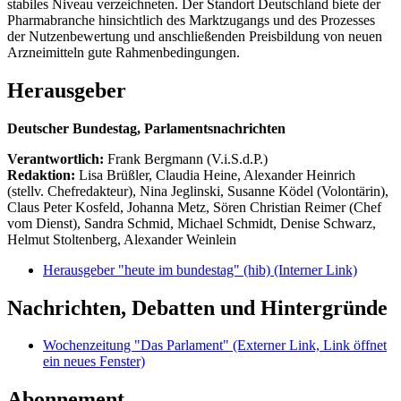
stabiles Niveau verzeichneten. Der Standort Deutschland biete der
Pharmabranche hinsichtlich des Marktzugangs und des Prozesses
der Nutzenbewertung und anschließenden Preisbildung von neuen
Arzneimitteln gute Rahmenbedingungen.
Herausgeber
Deutscher Bundestag, Parlamentsnachrichten
Verantwortlich:
Frank Bergmann (V.i.S.d.P.)
Redaktion:
Lisa Brüßler, Claudia Heine, Alexander Heinrich
(stellv. Chefredakteur), Nina Jeglinski,
Susanne Ködel (Volontärin),
Claus Peter Kosfeld, Johanna Metz, Sören Christian Reimer (Chef
vom Dienst), Sandra Schmid, Michael Schmidt, Denise Schwarz,
Helmut Stoltenberg, Alexander Weinlein
Herausgeber "heute im bundestag" (hib)
(Interner Link)
Nachrichten, Debatten und Hintergründe
Wochenzeitung "Das Parlament"
(Externer Link, Link öffnet
ein neues Fenster)
Abonnement