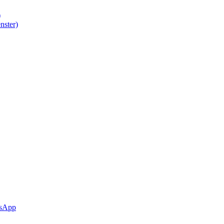
)
nster)
sApp