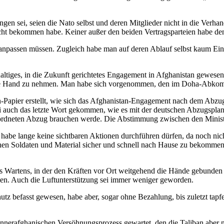
sei, seien die Nato selbst und deren Mitglieder nicht in die Verha
t bekommen habe. Keiner außer den beiden Vertragsparteien habe den
passen müssen. Zugleich habe man auf deren Ablauf selbst kaum Einflu
altiges, in die Zukunft gerichtetes Engagement in Afghanistan gewese
n die Hand zu nehmen. Man habe sich vorgenommen, den im Doha-Abkomm
apier erstellt, wie sich das Afghanistan-Engagement nach dem Abzug de
auch das letzte Wort gekommen, wie es mit der deutschen Abzugsplan
ordneten Abzug brauchen werde. Die Abstimmung zwischen den Minister
habe lange keine sichtbaren Aktionen durchführen dürfen, da noch nic
hen Soldaten und Material sicher und schnell nach Hause zu bekommen.
 des Wartens, in der den Kräften vor Ort weitgehend die Hände gebund
hlen. Auch die Luftunterstützung sei immer weniger geworden.
hutz befasst gewesen, habe aber, sogar ohne Bezahlung, bis zuletzt tapf
nnerafghanischen Versöhnungsprozess gewartet, den die Taliban aber n