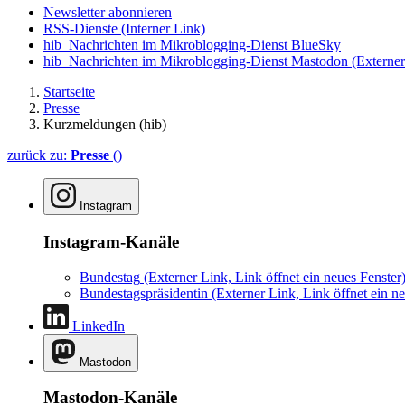
Newsletter abonnieren
RSS-Dienste
(Interner Link)
hib_Nachrichten im Mikroblogging-Dienst BlueSky
hib_Nachrichten im Mikroblogging-Dienst Mastodon
(Externer
Startseite
Presse
Kurzmeldungen (hib)
zurück zu:
Presse
()
Instagram
Instagram-Kanäle
Bundestag
(Externer Link, Link öffnet ein neues Fenster
Bundestagspräsidentin
(Externer Link, Link öffnet ein ne
LinkedIn
Mastodon
Mastodon-Kanäle