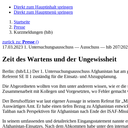
Direkt zum Hauptinhalt springen
Direkt zum Hauptmenü springen
Startseite
Presse
Kurzmeldungen (hib)
zurück zu:
Presse
()
17.03.2023
1. Untersuchungsausschuss — Ausschuss — hib 207/202
Zeit des Wartens und der Ungewissheit
Berlin: (hib/LL) Der 1. Untersuchungsausschuss Afghanistan hat am g
Referent SE II 1 zuständig für die Einsatz- und Abzugsplanung.
Die Abgeordneten wollten von ihm unter anderem wissen, wie er die 
Zusammenarbeit mit Kollegen und Vorgesetzten, wo Fehler gemacht wu
Der Berufsoffizier war laut eigener Aussage in seinem Referat für „M
Auswärtigen Amt. Er habe einen tiefen Bezug zu Afghanistan entwic
Taliban nach Perspektiven für Afghanistan nach Ende der ISAF-Missi
In seinem umfassenden und detailreichen Eingangsstatement nannte 
Afghanistan-Einsatzes. Nach dem Abkommen habe unter den internatio