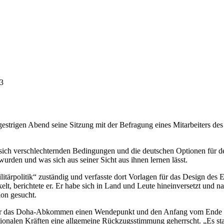
3
estrigen Abend seine Sitzung mit der Befragung eines Mitarbeiters de
sich verschlechternden Bedingungen und die deutschen Optionen für de
rden und was sich aus seiner Sicht aus ihnen lernen lässt.
ilitärpolitik“ zuständig und verfasste dort Vorlagen für das Design de
kelt, berichtete er. Er habe sich in Land und Leute hineinversetzt 
on gesucht.
er das Doha-Abkommen einen Wendepunkt und den Anfang vom Ende des 
nalen Kräften eine allgemeine Rückzugsstimmung geherrscht. „Es stan