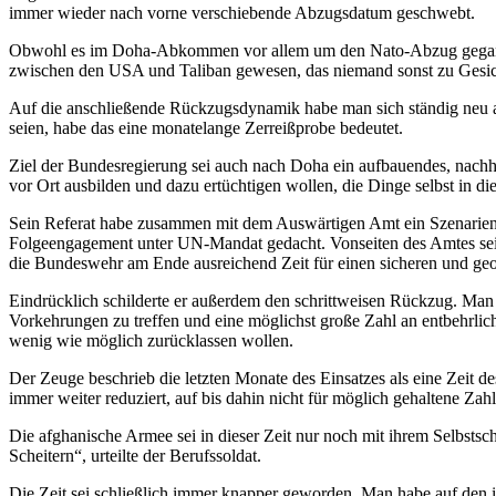
immer wieder nach vorne verschiebende Abzugsdatum geschwebt.
Obwohl es im Doha-Abkommen vor allem um den Nato-Abzug gegangen 
zwischen den USA und Taliban gewesen, das niemand sonst zu Gesich
Auf die anschließende Rückzugsdynamik habe man sich ständig neu an
seien, habe das eine monatelange Zerreißprobe bedeutet.
Ziel der Bundesregierung sei auch nach Doha ein aufbauendes, nachh
vor Ort ausbilden und dazu ertüchtigen wollen, die Dinge selbst i
Sein Referat habe zusammen mit dem Auswärtigen Amt ein Szenarien-P
Folgeengagement unter UN-Mandat gedacht. Vonseiten des Amtes sei 
die Bundeswehr am Ende ausreichend Zeit für einen sicheren und ge
Eindrücklich schilderte er außerdem den schrittweisen Rückzug. Man 
Vorkehrungen zu treffen und eine möglichst große Zahl an entbehrlic
wenig wie möglich zurücklassen wollen.
Der Zeuge beschrieb die letzten Monate des Einsatzes als eine Zeit
immer weiter reduziert, auf bis dahin nicht für möglich gehaltene Za
Die afghanische Armee sei in dieser Zeit nur noch mit ihrem Selbstsc
Scheitern“, urteilte der Berufssoldat.
Die Zeit sei schließlich immer knapper geworden. Man habe auf den i