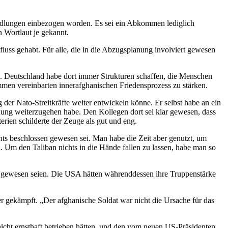
ndlungen einbezogen worden. Es sei ein Abkommen lediglich
 Wortlaut je gekannt.
ss gehabt. Für alle, die in die Abzugsplanung involviert gewesen
n. Deutschland habe dort immer Strukturen schaffen, die Menschen
en vereinbarten innerafghanischen Friedensprozess zu stärken.
r Nato-Streitkräfte weiter entwickeln könne. Er selbst habe an ein
ung weiterzugehen habe. Den Kollegen dort sei klar gewesen, dass
ien schilderte der Zeuge als gut und eng.
hts beschlossen gewesen sei. Man habe die Zeit aber genutzt, um
 Um den Taliban nichts in die Hände fallen zu lassen, habe man so
en gewesen seien. Die USA hätten währenddessen ihre Truppenstärke
er gekämpft. „Der afghanische Soldat war nicht die Ursache für das
icht ernsthaft betrieben hätten, und den vom neuen US-Präsidenten