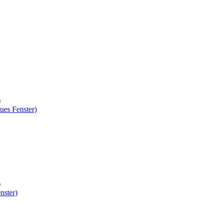
)
ues Fenster)
)
nster)