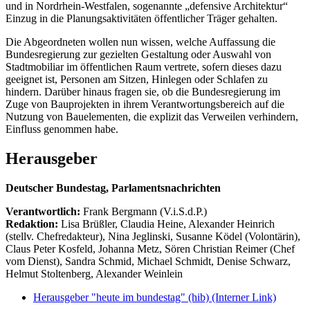
und in Nordrhein-Westfalen, sogenannte „defensive Architektur“
Einzug in die Planungsaktivitäten öffentlicher Träger gehalten.
Die Abgeordneten wollen nun wissen, welche Auffassung die
Bundesregierung zur gezielten Gestaltung oder Auswahl von
Stadtmobiliar im öffentlichen Raum vertrete, sofern dieses dazu
geeignet ist, Personen am Sitzen, Hinlegen oder Schlafen zu
hindern. Darüber hinaus fragen sie, ob die Bundesregierung im
Zuge von Bauprojekten in ihrem Verantwortungsbereich auf die
Nutzung von Bauelementen, die explizit das Verweilen verhindern,
Einfluss genommen habe.
Herausgeber
Deutscher Bundestag, Parlamentsnachrichten
Verantwortlich:
Frank Bergmann (V.i.S.d.P.)
Redaktion:
Lisa Brüßler, Claudia Heine, Alexander Heinrich
(stellv. Chefredakteur), Nina Jeglinski,
Susanne Ködel (Volontärin),
Claus Peter Kosfeld, Johanna Metz, Sören Christian Reimer (Chef
vom Dienst), Sandra Schmid, Michael Schmidt, Denise Schwarz,
Helmut Stoltenberg, Alexander Weinlein
Herausgeber "heute im bundestag" (hib)
(Interner Link)