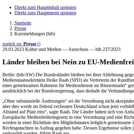
Direkt zum Hauptinhalt springen
Direkt zum Hauptmenü springen
Startseite
Presse
Kurzmeldungen (hib)
zurück zu:
Presse
()
29.03.2023
Kultur und Medien — Ausschuss — hib 237/2023
Länder bleiben bei Nein zu EU-Medienfrei
Berlin: (hib/AW) Die Bundesländer bleiben bei ihrer Ablehnung gegen
Medienstaatssekretärin Heike Raab (SPD) als Vertreterin der Rund
eines gemeinsamen Rahmens für Mediendienste im Binnenmarkt“ greif
ausdrücklich bei der Bundesregierung, dass deshalb die Verhandlung
„Ohne substanzielle Änderungen“ sei die Verordnung nicht akzeptabel,
aber dies werde im föderal verfassten Deutschland schon jetzt vorbil
Abstand auf Platz eins“, sagte Raab. Die Länder hätten sich von Anfan
Europäische Medienfreiheitsgesetz in eine Verordnung und eine Richt
werden in einer Richtlinie den Mitgliedstaaten lediglich gemeinsame 
Rechtsgutachten in Auftrag gegeben habe. Dessen Ergebnisse sollen je
verhandelt werden, führte Raab aus.