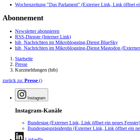
Wochenzeitung "Das Parlament"
(Externer Link, Link öffnet ei
Abonnement
Newsletter abonnieren
RSS-Dienste
(Interner Link)
hib_Nachrichten im Mikroblogging-Dienst BlueSky
hib_Nachrichten im Mikroblogging-Dienst Mastodon
(Externer
Startseite
Presse
Kurzmeldungen (hib)
zurück zu:
Presse
()
Instagram
Instagram-Kanäle
Bundestag
(Externer Link, Link öffnet ein neues Fenster
Bundestagspräsidentin
(Externer Link, Link öffnet ein ne
LinkedIn