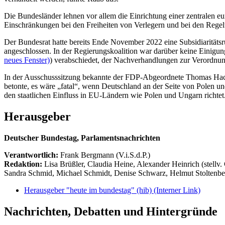
Die Bundesländer lehnen vor allem die Einrichtung einer zentralen 
Einschränkungen bei den Freiheiten von Verlegern und bei den Regel
Der Bundesrat hatte bereits Ende November 2022 eine Subsidiaritätsrü
angeschlossen. In der Regierungskoalition war darüber keine Einigu
neues Fenster)
) verabschiedet, der Nachverhandlungen zur Verordnun
In der Ausschusssitzung bekannte der FDP-Abgeordnete Thomas Hacke
betonte, es wäre „fatal“, wenn Deutschland an der Seite von Polen un
den staatlichen Einfluss in EU-Ländern wie Polen und Ungarn richtet
Herausgeber
Deutscher Bundestag, Parlamentsnachrichten
Verantwortlich:
Frank Bergmann (V.i.S.d.P.)
Redaktion:
Lisa Brüßler, Claudia Heine, Alexander Heinrich (stellv.
Sandra Schmid, Michael Schmidt, Denise Schwarz, Helmut Stoltenbe
Herausgeber "heute im bundestag" (hib)
(Interner Link)
Nachrichten, Debatten und Hintergründe