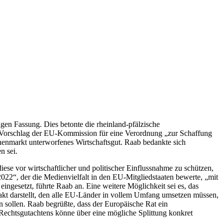
gen Fassung. Dies betonte die rheinland-pfälzische
 Vorschlag der EU-Kommission für eine Verordnung „zur Schaffung
enmarkt unterworfenes Wirtschaftsgut. Raab bedankte sich
n sei.
ese vor wirtschaftlicher und politischer Einflussnahme zu schützen,
2022“, der die Medienvielfalt in den EU-Mitgliedstaaten bewerte, „mit
eingesetzt, führte Raab an. Eine weitere Möglichkeit sei es, das
sakt darstellt, den alle EU-Länder in vollem Umfang umsetzen müssen,
n sollen. Raab begrüßte, dass der Europäische Rat ein
s Rechtsgutachtens könne über eine mögliche Splittung konkret