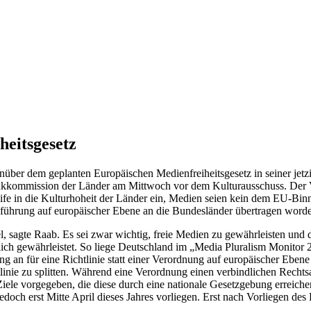
heitsgesetz
über dem geplanten Europäischen Medienfreiheitsgesetz in seiner jetzi
funkkommission der Länder am Mittwoch vor dem Kulturausschuss. Der
e in die Kulturhoheit der Länder ein, Medien seien kein dem EU-Binn
sführung auf europäischer Ebene an die Bundesländer übertragen worde
 sagte Raab. Es sei zwar wichtig, freie Medien zu gewährleisten und di
dlich gewährleistet. So liege Deutschland im „Media Pluralism Monitor 
g an für eine Richtlinie statt einer Verordnung auf europäischer Ebene 
linie zu splitten. Während eine Verordnung einen verbindlichen Recht
Ziele vorgegeben, die diese durch eine nationale Gesetzgebung erreiche
doch erst Mitte April dieses Jahres vorliegen. Erst nach Vorliegen de