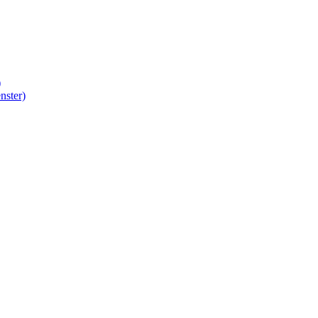
)
nster)