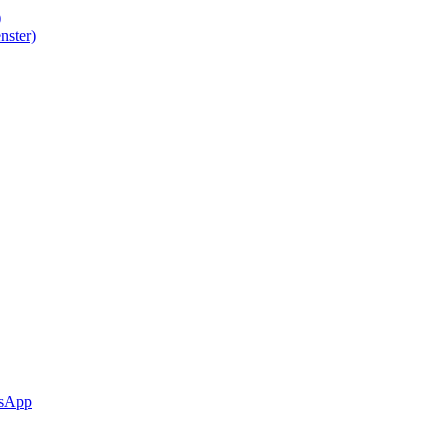
)
nster)
sApp