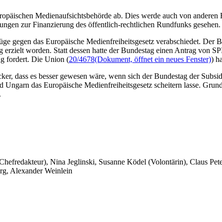
europäischen Medienaufsichtsbehörde ab. Dies werde auch von anderen 
ungen zur Finanzierung des öffentlich-rechtlichen Rundfunks gesehen.
ge gegen das Europäische Medienfreiheitsgesetz verabschiedet. Der Bun
ng erzielt worden. Statt dessen hatte der Bundestag einen Antrag von
g fordert. Die Union (
20/4678
(Dokument, öffnet ein neues Fenster)
) h
r, dass es besser gewesen wäre, wenn sich der Bundestag der Subsidi
d Ungarn das Europäische Medienfreiheitsgesetz scheitern lasse. Grundl
.
 Chefredakteur), Nina Jeglinski,
Susanne Ködel (Volontärin),
Claus Pet
rg, Alexander Weinlein