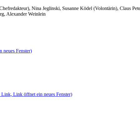
 Chefredakteur), Nina Jeglinski,
Susanne Ködel (Volontärin),
Claus Pet
rg, Alexander Weinlein
n neues Fenster)
 Link, Link öffnet ein neues Fenster)