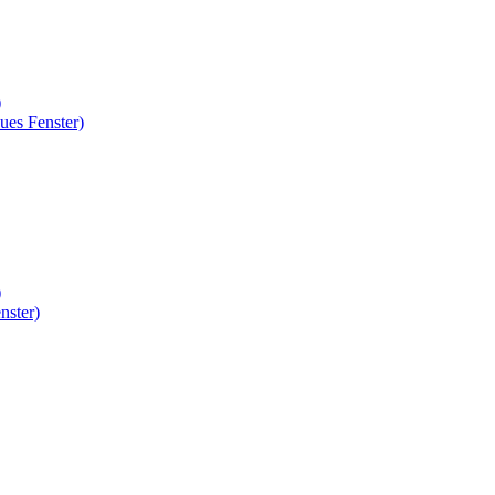
)
ues Fenster)
)
nster)