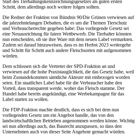
Start des Tierhaltungskennzeichnungsgesetzes als guten ersten
Schritt, dem allerdings noch weitere folgen sollten.
Die Redner der Fraktion von Bündnis 90/Die Grünen verwiesen auf
die jahrzehntelangen Debatten, die es um die Themen Tierschutz
und Verbraucherrechte gegeben habe: Das vorliegende Gesetz sei
eine Neuausrichtung für fairen Wettbewerb. Die Tierhalter könnten
nun entscheiden, ob sie ihre Ware mit dem neuen Label vermarkten.
Zudem sei darauf hinzuweisen, dass es im Herbst 2023 weitergehe
und Schritt für Schritt auch andere Fleischsorten mit aufgenommen
würden.
Dem schlossen sich die Vertreter der SPD-Fraktion an und
verwiesen auf die hohe Praxistauglichkeit, die das Gesetz habe, weil
beim Zustandekommen sämtliche Akteure mit einbezogen worden
seien. Ein staatliches Label habe für die Verbraucher habe den
Vorteil, dass transparent werde, woher das Fleisch stamme. Der
Handel habe bereits angekündigt, eine Werbekampagne für das
Label starten zu wollen.
Die FDP-Fraktion machte deutlich, dass es sich bei dem nun
vorliegenden Gesetz um ein Angebot handle, das von den
landwirtschaftlichen Betrieben angenommen werden könne. Wichtig
sei nun allerdings auch, das Baurecht anzupassen, so dass den
Unternehmen auch von dieser Seite Angebote gemacht würden.