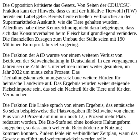
Die Opposition kritisierte das Gesetz. Von Seiten der CDU/CSU-
Fraktion kam der Hinweis, dass es mit der Initiative Tierwohl (ITW)
bereits ein Label gebe. Bereits heute erhielten Verbraucher an der
Supermarkttheke Auskunft, wie die Tiere gehalten wurden.
Allerdings habe diese Kennzeichnung nicht dazu beigetragen, dass
sich das Konsumverhalten beim Fleischkauf grundlegend verändere.
Die finanziellen Zusagen zum Umbau der Ställe seien mit 150
Millionen Euro pro Jahr viel zu gering.
Die Fraktion der AfD warnte vor einem weiteren Verlust von
Betrieben der Schweinehaltung in Deutschland. In den vergangenen
Jahren sei die Zahl der Unternehmen immer weiter gesunken, im
Jahr 2022 um minus zehn Prozent. Das
Tierhaltungskennzeichnungsgesetz baue weitere Hürden für
heimische Landwirte auf. Das Ergebnis würden weiter steigende
Fleischimporte sein, das sei ein Nachteil für die Tiere und für den
Verbraucher.
Die Fraktion Die Linke sprach von einem Ergebnis, das enttäusche.
So seien beispielsweise die Platzvorgaben für Schweine von einem
Plus von 20 Prozent auf nun nur noch 12,5 Prozent mehr Platz
reduziert worden. Die Bio-Stufe sei ohne konkrete Haltungsform
angegeben, so dass auch weiterhin Betonböden zur Nutzung
kommen könnten. Zudem fehle ein verbindlicher Zeitplan, wann das
Gesetz eingeführt und weiterentwickelt werden solle.