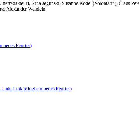
 Chefredakteur), Nina Jeglinski,
Susanne Ködel (Volontärin),
Claus Pet
rg, Alexander Weinlein
n neues Fenster)
 Link, Link öffnet ein neues Fenster)