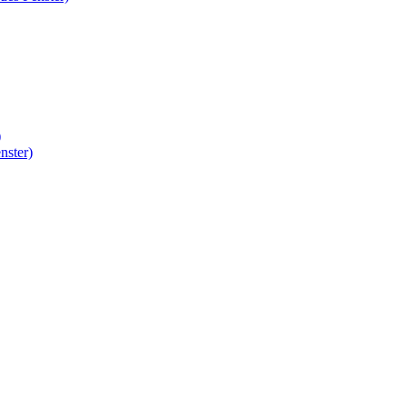
)
nster)