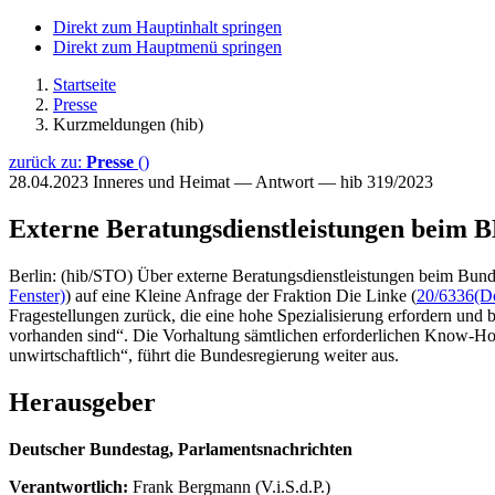
Direkt zum Hauptinhalt springen
Direkt zum Hauptmenü springen
Startseite
Presse
Kurzmeldungen (hib)
zurück zu:
Presse
()
28.04.2023
Inneres und Heimat — Antwort — hib 319/2023
Externe Beratungsdienstleistungen beim 
Berlin: (hib/STO) Über externe Beratungsdienstleistungen beim Bunde
Fenster)
) auf eine Kleine Anfrage der Fraktion Die Linke (
20/6336
(D
Fragestellungen zurück, die eine hohe Spezialisierung erfordern und
vorhanden sind“. Die Vorhaltung sämtlichen erforderlichen Know-How
unwirtschaftlich“, führt die Bundesregierung weiter aus.
Herausgeber
Deutscher Bundestag, Parlamentsnachrichten
Verantwortlich:
Frank Bergmann (V.i.S.d.P.)