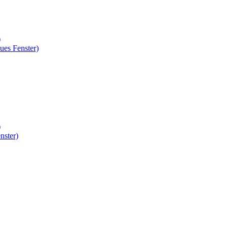
)
ues Fenster)
)
nster)