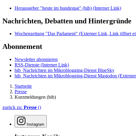
Herausgeber "heute im bundestag" (hib)
(Interner Link)
Nachrichten, Debatten und Hintergründe
Wochenzeitung "Das Parlament"
(Externer Link, Link öffnet ei
Abonnement
Newsletter abonnieren
RSS-Dienste
(Interner Link)
hib_Nachrichten im Mikroblogging-Dienst BlueSky
hib_Nachrichten im Mikroblogging-Dienst Mastodon
(Externer
Startseite
Presse
Kurzmeldungen (hib)
zurück zu:
Presse
()
Instagram