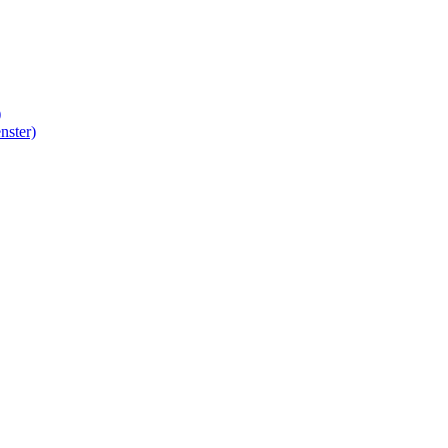
)
nster)