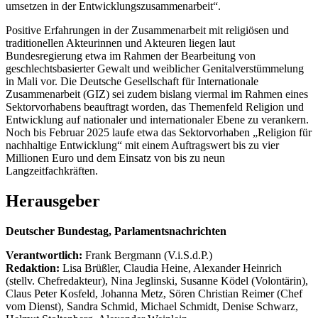
umsetzen in der Entwicklungszusammenarbeit“.
Positive Erfahrungen in der Zusammenarbeit mit religiösen und
traditionellen Akteurinnen und Akteuren liegen laut
Bundesregierung etwa im Rahmen der Bearbeitung von
geschlechtsbasierter Gewalt und weiblicher Genitalverstümmelung
in Mali vor. Die Deutsche Gesellschaft für Internationale
Zusammenarbeit (GIZ) sei zudem bislang viermal im Rahmen eines
Sektorvorhabens beauftragt worden, das Themenfeld Religion und
Entwicklung auf nationaler und internationaler Ebene zu verankern.
Noch bis Februar 2025 laufe etwa das Sektorvorhaben „Religion für
nachhaltige Entwicklung“ mit einem Auftragswert bis zu vier
Millionen Euro und dem Einsatz von bis zu neun
Langzeitfachkräften.
Herausgeber
Deutscher Bundestag, Parlamentsnachrichten
Verantwortlich:
Frank Bergmann (V.i.S.d.P.)
Redaktion:
Lisa Brüßler, Claudia Heine, Alexander Heinrich
(stellv. Chefredakteur), Nina Jeglinski,
Susanne Ködel (Volontärin),
Claus Peter Kosfeld, Johanna Metz, Sören Christian Reimer (Chef
vom Dienst), Sandra Schmid, Michael Schmidt, Denise Schwarz,