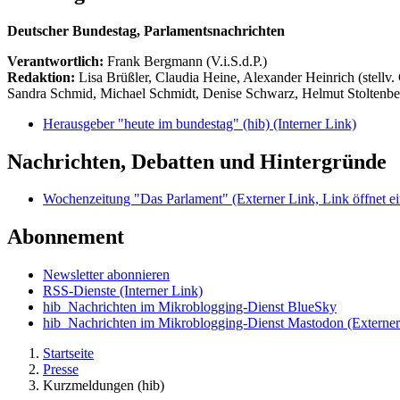
Deutscher Bundestag, Parlamentsnachrichten
Verantwortlich:
Frank Bergmann (V.i.S.d.P.)
Redaktion:
Lisa Brüßler, Claudia Heine, Alexander Heinrich (stellv.
Sandra Schmid, Michael Schmidt, Denise Schwarz, Helmut Stoltenbe
Herausgeber "heute im bundestag" (hib)
(Interner Link)
Nachrichten, Debatten und Hintergründe
Wochenzeitung "Das Parlament"
(Externer Link, Link öffnet ei
Abonnement
Newsletter abonnieren
RSS-Dienste
(Interner Link)
hib_Nachrichten im Mikroblogging-Dienst BlueSky
hib_Nachrichten im Mikroblogging-Dienst Mastodon
(Externer
Startseite
Presse
Kurzmeldungen (hib)