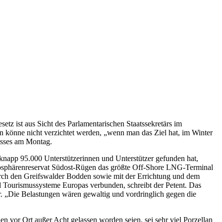
z ist aus Sicht des Parlamentarischen Staatssekretärs im
n könne nicht verzichtet werden, „wenn man das Ziel hat, im Winter
husses am Montag.
 knapp 95.000 Unterstützerinnen und Unterstützer gefunden hat,
iosphärenreservat Südost-Rügen das größte Off-Shore LNG-Terminal
durch den Greifswalder Bodden sowie mit der Errichtung und dem
d Tourismussysteme Europas verbunden, schreibt der Petent. Das
 „Die Belastungen wären gewaltig und vordringlich gegen die
n vor Ort außer Acht gelassen worden seien, sei sehr viel Porzellan