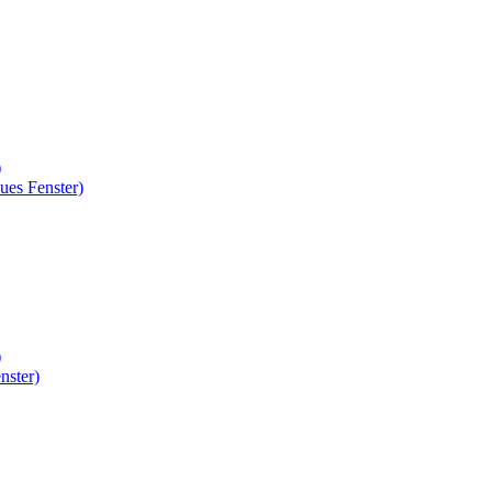
)
ues Fenster)
)
nster)