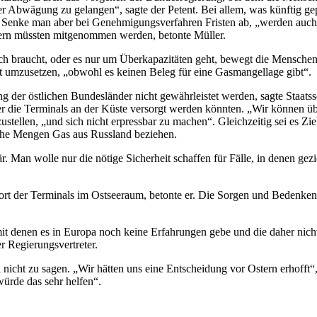
Abwägung zu gelangen“, sagte der Petent. Bei allem, was künftig gepl
 Senke man aber bei Genehmigungsverfahren Fristen ab, „werden auch di
ern müssten mitgenommen werden, betonte Müller.
ich braucht, oder es nur um Überkapazitäten geht, bewegt die Menschen 
ekt umzusetzen, „obwohl es keinen Beleg für eine Gasmangellage gibt“.
g der östlichen Bundesländer nicht gewährleistet werden, sagte Staats
r die Terminals an der Küste versorgt werden könnten. „Wir können übe
stellen, „und sich nicht erpressbar zu machen“. Gleichzeitig sei es Zi
iche Mengen Gas aus Russland beziehen.
r. Man wolle nur die nötige Sicherheit schaffen für Fälle, in denen gez
ndort der Terminals im Ostseeraum, betonte er. Die Sorgen und Beden
it denen es in Europa noch keine Erfahrungen gebe und die daher nicht
 Regierungsvertreter.
 nicht zu sagen. „Wir hätten uns eine Entscheidung vor Ostern erhofft
würde das sehr helfen“.