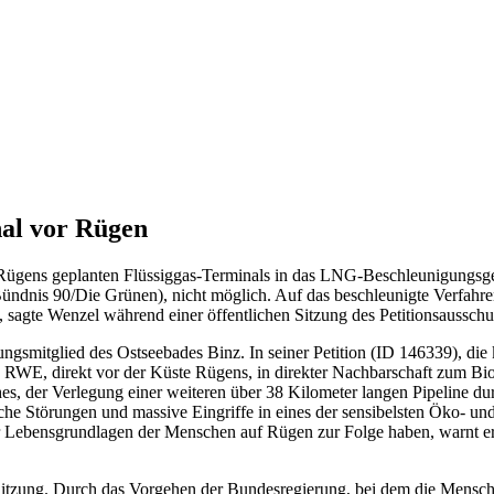
al vor Rügen
Rügens geplanten Flüssiggas-Terminals in das LNG-Beschleunigungsgeset
ündnis 90/Die Grünen), nicht möglich. Auf das beschleunigte Verfahre
, sagte Wenzel während einer öffentlichen Sitzung des Petitionsaussc
ungsmitglied des Ostseebades Binz. In seiner Petition (ID 146339), die
s RWE, direkt vor der Küste Rügens, in direkter Nachbarschaft zum B
hes, der Verlegung einer weiteren über 38 Kilometer langen Pipeline 
che Störungen und massive Eingriffe in eines der sensibelsten Öko- un
 Lebensgrundlagen der Menschen auf Rügen zur Folge haben, warnt er.
 Sitzung. Durch das Vorgehen der Bundesregierung, bei dem die Mensche