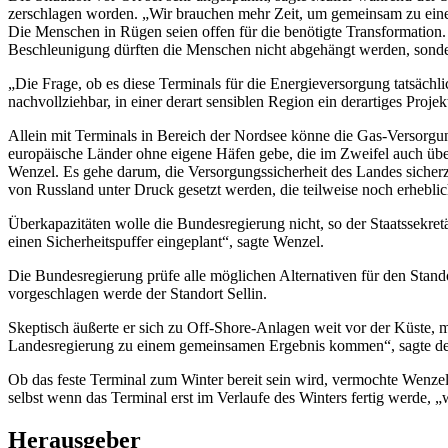
zerschlagen worden. „Wir brauchen mehr Zeit, um gemeinsam zu einer 
Die Menschen in Rügen seien offen für die benötigte Transformation.
Beschleunigung dürften die Menschen nicht abgehängt werden, sond
„Die Frage, ob es diese Terminals für die Energieversorgung tatsächl
nachvollziehbar, in einer derart sensiblen Region ein derartiges Proj
Allein mit Terminals in Bereich der Nordsee könne die Gas-Versorgun
europäische Länder ohne eigene Häfen gebe, die im Zweifel auch übe
Wenzel. Es gehe darum, die Versorgungssicherheit des Landes sicherzu
von Russland unter Druck gesetzt werden, die teilweise noch erhebl
Überkapazitäten wolle die Bundesregierung nicht, so der Staatssekretä
einen Sicherheitspuffer eingeplant“, sagte Wenzel.
Die Bundesregierung prüfe alle möglichen Alternativen für den Sta
vorgeschlagen werde der Standort Sellin.
Skeptisch äußerte er sich zu Off-Shore-Anlagen weit vor der Küste, m
Landesregierung zu einem gemeinsamen Ergebnis kommen“, sagte der
Ob das feste Terminal zum Winter bereit sein wird, vermochte Wenzel
selbst wenn das Terminal erst im Verlaufe des Winters fertig werde, „
Herausgeber