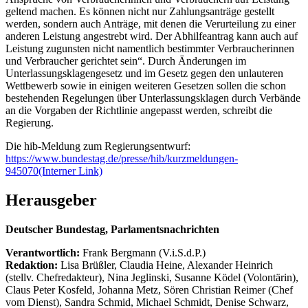
geltend machen. Es können nicht nur Zahlungsanträge gestellt
werden, sondern auch Anträge, mit denen die Verurteilung zu einer
anderen Leistung angestrebt wird. Der Abhilfeantrag kann auch auf
Leistung zugunsten nicht namentlich bestimmter Verbraucherinnen
und Verbraucher gerichtet sein“. Durch Änderungen im
Unterlassungsklagengesetz und im Gesetz gegen den unlauteren
Wettbewerb sowie in einigen weiteren Gesetzen sollen die schon
bestehenden Regelungen über Unterlassungsklagen durch Verbände
an die Vorgaben der Richtlinie angepasst werden, schreibt die
Regierung.
Die hib-Meldung zum Regierungsentwurf:
https://www.bundestag.de/presse/hib/kurzmeldungen-
945070
(Interner Link)
Herausgeber
Deutscher Bundestag, Parlamentsnachrichten
Verantwortlich:
Frank Bergmann (V.i.S.d.P.)
Redaktion:
Lisa Brüßler, Claudia Heine, Alexander Heinrich
(stellv. Chefredakteur), Nina Jeglinski,
Susanne Ködel (Volontärin),
Claus Peter Kosfeld, Johanna Metz, Sören Christian Reimer (Chef
vom Dienst), Sandra Schmid, Michael Schmidt, Denise Schwarz,