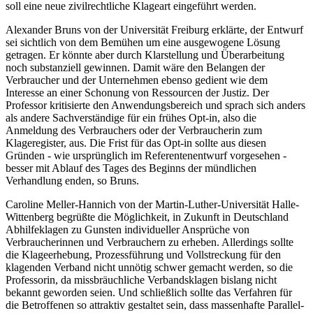
soll eine neue zivilrechtliche Klageart eingeführt werden.
Alexander Bruns von der Universität Freiburg erklärte, der Entwurf
sei sichtlich von dem Bemühen um eine ausgewogene Lösung
getragen. Er könnte aber durch Klarstellung und Überarbeitung
noch substanziell gewinnen. Damit wäre den Belangen der
Verbraucher und der Unternehmen ebenso gedient wie dem
Interesse an einer Schonung von Ressourcen der Justiz. Der
Professor kritisierte den Anwendungsbereich und sprach sich anders
als andere Sachverständige für ein frühes Opt-in, also die
Anmeldung des Verbrauchers oder der Verbraucherin zum
Klageregister, aus. Die Frist für das Opt-in sollte aus diesen
Gründen - wie ursprünglich im Referentenentwurf vorgesehen -
besser mit Ablauf des Tages des Beginns der mündlichen
Verhandlung enden, so Bruns.
Caroline Meller-Hannich von der Martin-Luther-Universität Halle-
Wittenberg begrüßte die Möglichkeit, in Zukunft in Deutschland
Abhilfeklagen zu Gunsten individueller Ansprüche von
Verbraucherinnen und Verbrauchern zu erheben. Allerdings sollte
die Klageerhebung, Prozessführung und Vollstreckung für den
klagenden Verband nicht unnötig schwer gemacht werden, so die
Professorin, da missbräuchliche Verbandsklagen bislang nicht
bekannt geworden seien. Und schließlich sollte das Verfahren für
die Betroffenen so attraktiv gestaltet sein, dass massenhafte Parallel-