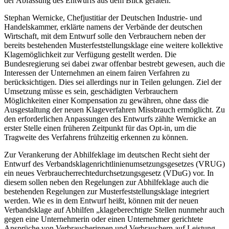
der Abfassung des Entwurfs aus dem Blick geraten.
Stephan Wernicke, Chefjustitiar der Deutschen Industrie- und
Handelskammer, erklärte namens der Verbände der deutschen
Wirtschaft, mit dem Entwurf solle den Verbrauchern neben der
bereits bestehenden Musterfeststellungsklage eine weitere kollektive
Klagemöglichkeit zur Verfügung gestellt werden. Die
Bundesregierung sei dabei zwar offenbar bestrebt gewesen, auch die
Interessen der Unternehmen an einem fairen Verfahren zu
berücksichtigen. Dies sei allerdings nur in Teilen gelungen. Ziel der
Umsetzung müsse es sein, geschädigten Verbrauchern
Möglichkeiten einer Kompensation zu gewähren, ohne dass die
Ausgestaltung der neuen Klageverfahren Missbrauch ermöglicht. Zu
den erforderlichen Anpassungen des Entwurfs zählte Wernicke an
erster Stelle einen früheren Zeitpunkt für das Opt-in, um die
Tragweite des Verfahrens frühzeitig erkennen zu können.
Zur Verankerung der Abhilfeklage im deutschen Recht sieht der
Entwurf des Verbandsklagenrichtlinienumsetzungsgesetzes (VRUG)
ein neues Verbraucherrechtedurchsetzungsgesetz (VDuG) vor. In
diesem sollen neben den Regelungen zur Abhilfeklage auch die
bestehenden Regelungen zur Musterfeststellungsklage integriert
werden. Wie es in dem Entwurf heißt, können mit der neuen
Verbandsklage auf Abhilfen „klageberechtigte Stellen nunmehr auch
gegen eine Unternehmerin oder einen Unternehmer gerichtete
Ansprüche von Verbraucherinnen und Verbrauchern auf Leistung