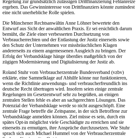
Regelung zur grundsätzlich zulässigen Drittfinanzierung Fehlanreize
ergeben. Das Gewinninteresse von Drittfinanziers könnte zumindest
eine nicht unerhebliche Rolle spielen.
Die Münchener Rechtsanwältin Anne Löhner bewertete den
Entwurf aus Sicht der anwaltlichen Praxis. Er sei ersichtlich darum
bemüht, die Ziele einer verbesserten Durchsetzung von
Verbraucherrechten und der Entlastung der Justiz einerseits sowie
den Schutz der Unternehmen vor missbräuchlichen Klagen
andererseits zu einem angemessenen Ausgleich zu bringen. Der
Erfolg der Verbandsklage hänge überdies maßgeblich von der
zügigen Modernisierung und Digitalisierung der Justiz ab.
Roland Stuhr vom Verbraucherzentrale Bundesverband (vzbv)
erklärte, eine Sammelklage auf Abhilfe könne nur funktionieren,
wenn die Richtlinie anwendungs- und verbraucherfreundlich ins
deutsche Recht übertragen wird. Insofern seien einige zentrale
Regelungen im Gesetzentwurf sehr zu begrüßen, an einigen
zentralen Stellen fehle es aber an sachgerechten Lösungen. Das
Potenzial der Verbandsklage werde so nicht ausgeschöpft. Eine
zentrale Frage betreffe die Zeitspanne, in der sich Betroffene zur
Verbandsklage anmelden können. Ziel müsse es sein, durch ein
spätes Opt-in möglichst viele Geschädigte zu erreichen und sie
einerseits zu ermutigen, ihre Ansprüche durchzusetzen. Wie Stuhr
sprach sich auch Michael Hummel von der Verbraucherzentrale