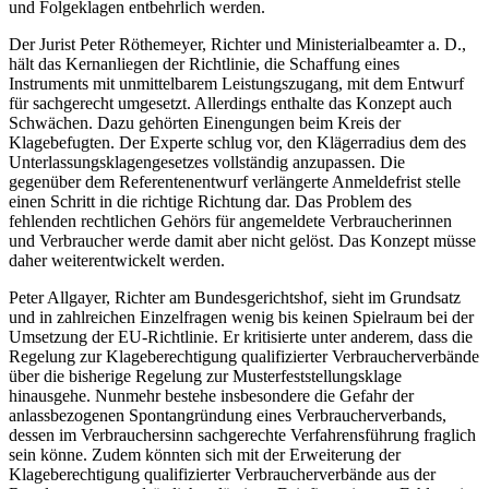
und Folgeklagen entbehrlich werden.
Der Jurist Peter Röthemeyer, Richter und Ministerialbeamter a. D.,
hält das Kernanliegen der Richtlinie, die Schaffung eines
Instruments mit unmittelbarem Leistungszugang, mit dem Entwurf
für sachgerecht umgesetzt. Allerdings enthalte das Konzept auch
Schwächen. Dazu gehörten Einengungen beim Kreis der
Klagebefugten. Der Experte schlug vor, den Klägerradius dem des
Unterlassungsklagengesetzes vollständig anzupassen. Die
gegenüber dem Referentenentwurf verlängerte Anmeldefrist stelle
einen Schritt in die richtige Richtung dar. Das Problem des
fehlenden rechtlichen Gehörs für angemeldete Verbraucherinnen
und Verbraucher werde damit aber nicht gelöst. Das Konzept müsse
daher weiterentwickelt werden.
Peter Allgayer, Richter am Bundesgerichtshof, sieht im Grundsatz
und in zahlreichen Einzelfragen wenig bis keinen Spielraum bei der
Umsetzung der EU-Richtlinie. Er kritisierte unter anderem, dass die
Regelung zur Klageberechtigung qualifizierter Verbraucherverbände
über die bisherige Regelung zur Musterfeststellungsklage
hinausgehe. Nunmehr bestehe insbesondere die Gefahr der
anlassbezogenen Spontangründung eines Verbraucherverbands,
dessen im Verbrauchersinn sachgerechte Verfahrensführung fraglich
sein könne. Zudem könnten sich mit der Erweiterung der
Klageberechtigung qualifizierter Verbraucherverbände aus der