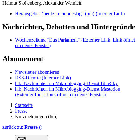
Helmut Stoltenberg, Alexander Weinlein
Herausgeber "heute im bundestag" (hib)
(Interner Link)
Nachrichten, Debatten und Hintergründe
Wochenzeitung "Das Parlament"
(Externer Link, Link öffnet
ein neues Fenster)
Abonnement
Newsletter abonnieren
RSS-Dienste
(Interner Link)
hib_Nachrichten im Mikroblogging-Dienst BlueSky
hib_Nachrichten im Mikroblogging-Dienst Mastodon
(Externer Link, Link öffnet ein neues Fenster)
Startseite
Presse
Kurzmeldungen (hib)
zurück zu:
Presse
()