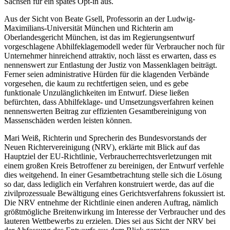
Sachsen für ein spätes Opt-in aus.
Aus der Sicht von Beate Gsell, Professorin an der Ludwig-
Maximilians-Universität München und Richterin am
Oberlandesgericht München, ist das im Regierungsentwurf
vorgeschlagene Abhilfeklagemodell weder für Verbraucher noch für
Unternehmer hinreichend attraktiv, noch lässt es erwarten, dass es
nennenswert zur Entlastung der Justiz von Massenklagen beiträgt.
Ferner seien administrative Hürden für die klagenden Verbände
vorgesehen, die kaum zu rechtfertigen seien, und es gebe
funktionale Unzulänglichkeiten im Entwurf. Diese ließen
befürchten, dass Abhilfeklage- und Umsetzungsverfahren keinen
nennenswerten Beitrag zur effizienten Gesamtbereinigung von
Massenschäden werden leisten können.
Mari Weiß, Richterin und Sprecherin des Bundesvorstands der
Neuen Richtervereinigung (NRV), erklärte mit Blick auf das
Hauptziel der EU-Richtlinie, Verbraucherrechtsverletzungen mit
einem großen Kreis Betroffener zu bereinigen, der Entwurf verfehle
dies weitgehend. In einer Gesamtbetrachtung stelle sich die Lösung
so dar, dass lediglich ein Verfahren konstruiert werde, das auf die
zivilprozessuale Bewältigung eines Gerichtsverfahrens fokussiert ist.
Die NRV entnehme der Richtlinie einen anderen Auftrag, nämlich
größtmögliche Breitenwirkung im Interesse der Verbraucher und des
lauteren Wettbewerbs zu erzielen. Dies sei aus Sicht der NRV bei