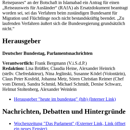
Reisepasses“ an der Botschaft in Islamabad ein Antrag für einen
„Reiseausweis für Ausländer“ (RAfA) als Ersatzdokument beantragt
worden sei, sei das Verfahren beim zuständigen Bundesamt für
Migration und Flüchtlinge noch nicht bestandskräftig beendet. „Zu
laufenden Verfahren äußert sich die Bundesregierung grundsätzlich
nicht.“
Herausgeber
Deutscher Bundestag, Parlamentsnachrichten
Verantwortlich:
Frank Bergmann (V.i.S.d.P.)
Redaktion:
Lisa Brüßler, Claudia Heine, Alexander Heinrich
(stellv. Chefredakteur), Nina Jeglinski,
Susanne Ködel (Volontärin),
Claus Peter Kosfeld, Johanna Metz, Sören Christian Reimer (Chef
vom Dienst), Sandra Schmid, Michael Schmidt, Denise Schwarz,
Helmut Stoltenberg, Alexander Weinlein
Herausgeber "heute im bundestag" (hib)
(Interner Link)
Nachrichten, Debatten und Hintergründe
Wochenzeitung "Das Parlament"
(Externer Link, Link öffnet
ein neues Fenster)