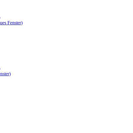
)
ues Fenster)
)
nster)