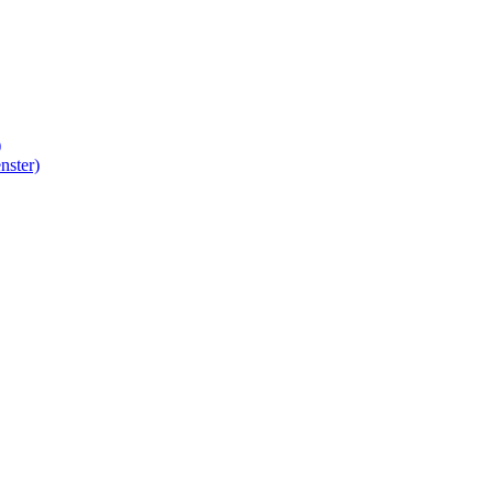
)
nster)