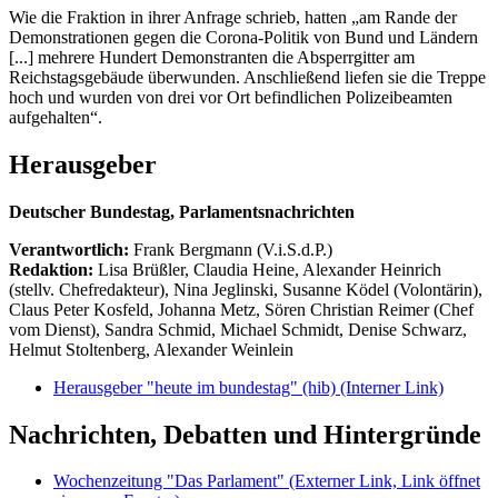
Wie die Fraktion in ihrer Anfrage schrieb, hatten „am Rande der
Demonstrationen gegen die Corona-Politik von Bund und Ländern
[...] mehrere Hundert Demonstranten die Absperrgitter am
Reichstagsgebäude überwunden. Anschließend liefen sie die Treppe
hoch und wurden von drei vor Ort befindlichen Polizeibeamten
aufgehalten“.
Herausgeber
Deutscher Bundestag, Parlamentsnachrichten
Verantwortlich:
Frank Bergmann (V.i.S.d.P.)
Redaktion:
Lisa Brüßler, Claudia Heine, Alexander Heinrich
(stellv. Chefredakteur), Nina Jeglinski,
Susanne Ködel (Volontärin),
Claus Peter Kosfeld, Johanna Metz, Sören Christian Reimer (Chef
vom Dienst), Sandra Schmid, Michael Schmidt, Denise Schwarz,
Helmut Stoltenberg, Alexander Weinlein
Herausgeber "heute im bundestag" (hib)
(Interner Link)
Nachrichten, Debatten und Hintergründe
Wochenzeitung "Das Parlament"
(Externer Link, Link öffnet